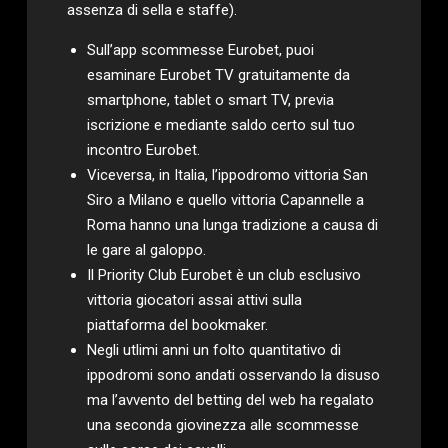
assenza di sella e staffe).
Sull’app scommesse Eurobet, puoi
esaminare Eurobet TV gratuitamente da
smartphone, tablet o smart TV, previa
iscrizione e mediante saldo certo sul tuo
incontro Eurobet.
Viceversa, in Italia, l’ippodromo vittoria San
Siro a Milano e quello vittoria Capannelle a
Roma hanno una lunga tradizione a causa di
le gare al galoppo.
Il Priority Club Eurobet è un club esclusivo
vittoria giocatori assai attivi sulla
piattaforma del bookmaker.
Negli utlimi anni un folto quantitativo di
ippodromi sono andati osservando la disuso
ma l’avvento del betting del web ha regalato
una seconda giovinezza alle scommesse