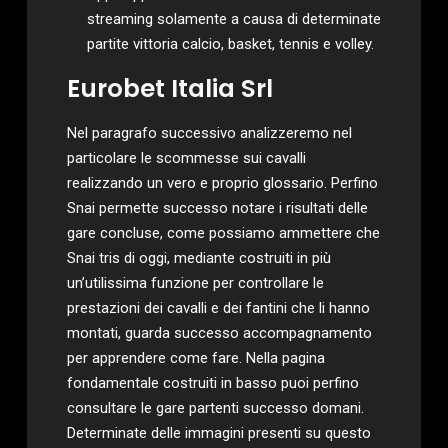
streaming solamente a causa di determinate
partite vittoria calcio, basket, tennis e volley.
Eurobet Italia Srl
Nel paragrafo successivo analizzeremo nel
particolare le scommesse sui cavalli
realizzando un vero e proprio glossario. Perfino
Snai permette successo notare i risultati delle
gare concluse, come possiamo ammettere che
Snai tris di oggi, mediante costruiti in più
un’utilissima funzione per controllare le
prestazioni dei cavalli e dei fantini che li hanno
montati, guarda successo accompagnamento
per apprendere come fare. Nella pagina
fondamentale costruiti in basso puoi perfino
consultare le gare partenti successo domani.
Determinate delle immagini presenti su questo