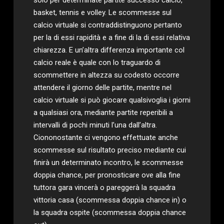
basket, tennis e volley. Le scommesse sul
calcio virtuale si contraddistinguono pertanto
per la di essi rapidità e a fine di la di essi relativa
chiarezza. E un’altra differenza importante col
calcio reale è quale con lo traguardo di
scommettere in altezza su codesto occorre
attendere il giorno delle partite, mentre nel
calcio virtuale si può giocare qualsivoglia i giorni
a qualsiasi ora, mediante partite reperibili a
intervalli di pochi minuti l’una dall’altra.
Ciononostante ci vengono effettuate anche
scommesse sul risultato preciso mediante cui
finirà un determinato incontro, le scommesse
doppia chance, per pronosticare ove alla fine
tuttora gara vincerà o pareggerà la squadra
vittoria casa (scommessa doppia chance in) o
la squadra ospite (scommessa doppia chance