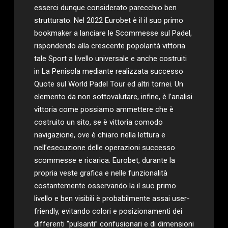
esserci dunque considerato parecchio ben
strutturato. Nel 2022 Eurobet è il il suo primo
bookmaker a lanciare le Scommesse sul Padel,
rispondendo alla crescente popolarità vittoria
tale Sport a livello universale e anche costruiti
in La Penisola mediante realizzata successo
Quote sul World Padel Tour ed altri tornei. Un
elemento da non sottovalutare, infine, è l’analisi
vittoria come possiamo ammettere che è
costruito un sito, se è vittoria comodo
navigazione, ove è chiaro nella lettura e
nell’esecuzione delle operazioni successo
scommesse e ricarica. Eurobet, durante la
propria veste grafica e nelle funzionalità
costantemente osservando la il suo primo
livello e ben visibili è probabilmente assai user-
friendly, evitando colori e posizionamenti dei
differenti “pulsanti” confusionari e di dimensioni