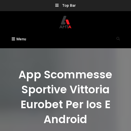
Skip
Top Bar
to
content
AMTA AUTOMATION
Additive Manufacturing Technology Advanced (AMTA)
Search
Menu
Automation
App Scommesse
Sportive Vittoria
Eurobet Per Ios E
Android