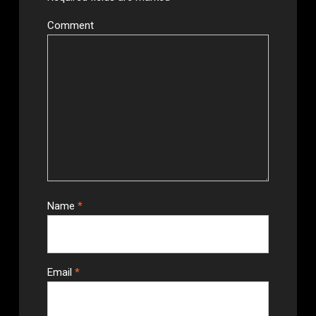
Comment
Name
*
Email
*