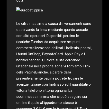
out).
Le cifre massime a causa di i versamenti sono
osservando la linea mediante quanto accade
con altri operatori. Disponibili persino le
ricariche Eurobet da acquistare nei punti
commercializzazione abilitati, i bollettini postali,
i buoni OnShop, PaysafeCard, Apple Pay e i
bonifici bancari. Qualora si sta cercando
un’agenzia nella propria zona vi forniamo il link
delle PagineBianche, a partire dalla
preventivamente pagina potrete trovare le
agenzie italiane con l’indirizzo ed il quantitativo
vittoria telefono vittoria ognuna. La
scommessa minima che si può eseguire sia
on-line il quale all’ippodromo stesso è
successo 2 € (1 € con lo traguardo di il Trio).