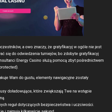
czestników, a owo znaczy, że gratyfikacyj w ogóle nie jest
ać się do odwiedzenia turniejów, bo zdobyte gratyfikacyj
nsultanci Energy Casino służą pomocą zbyt pośrednictwem
protected).
akuje Wam do gustu, elementy nawigacyjne zostały
usy doładowujące, które zwiększają Twe na wstępie
ną.
wych reguł dotyczących bezpieczeństwa i uczciwości.
e i zajmują kilkanaście sekund.