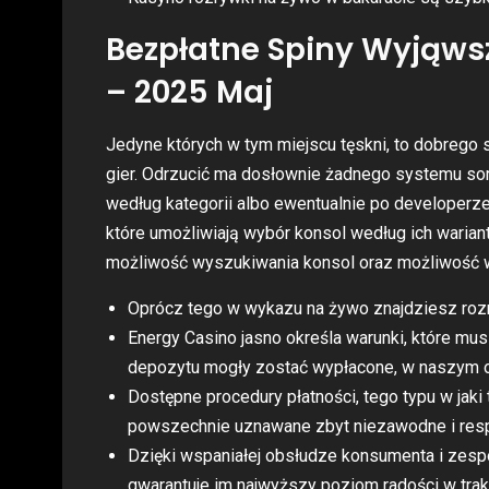
Bezpłatne Spiny Wyjąws
– 2025 Maj
Jedyne których w tym miejscu tęskni, to dobrego
gier. Odrzucić ma dosłownie żadnego systemu so
według kategorii albo ewentualnie po developerz
które umożliwiają wybór konsol według ich wariant
możliwość wyszukiwania konsol oraz możliwość
Oprócz tego w wykazu na żywo znajdziesz rozr
Energy Casino jasno określa warunki, które m
depozytu mogły zostać wypłacone, w naszym o
Dostępne procedury płatności, tego typu w jaki t
powszechnie uznawane zbyt niezawodne i resp
Dzięki wspaniałej obsłudze konsumenta i zes
gwarantuje im najwyższy poziom radości w trak