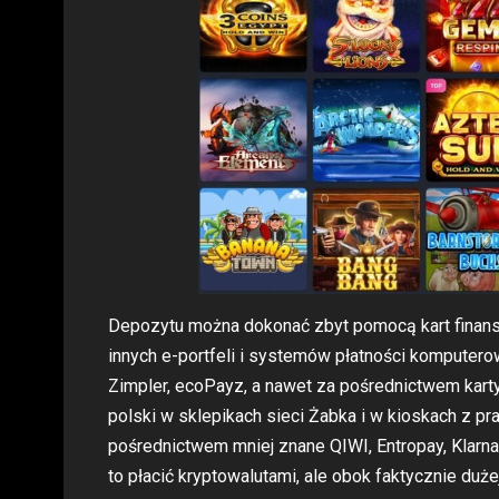
Depozytu można dokonać zbyt pomocą kart finans
innych e-portfeli i systemów płatności komputerowy
Zimpler, ecoPayz, a nawet za pośrednictwem karty
polski w sklepikach sieci Żabka i w kioskach z p
pośrednictwem mniej znane QIWI, Entropay, Klarna
to płacić kryptowalutami, ale obok faktycznie duż