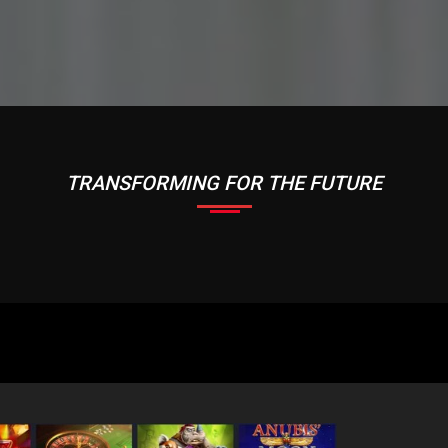
TRANSFORMING FOR THE FUTURE