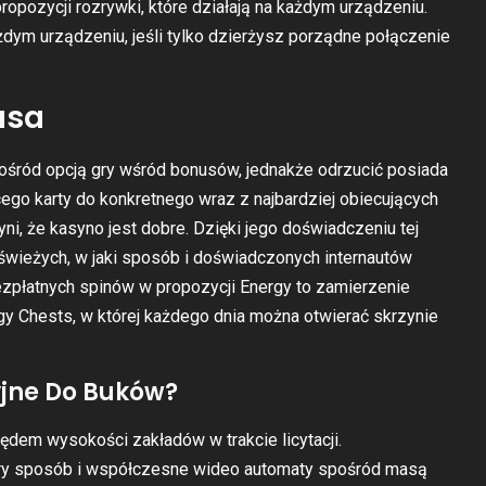
opozycji rozrywki, które działają na każdym urządzeniu.
dym urządzeniu, jeśli tylko dzierżysz porządne połączenie
ása
pośród opcją gry wśród bonusów, jednakże odrzucić posiada
cego karty do konkretnego wraz z najbardziej obiecujących
, że ​​kasyno jest dobre. Dzięki jego doświadczeniu tej
świeżych, w jaki sposób i doświadczonych internautów
zpłatnych spinów w propozycji Energy to zamierzenie
gy Chests, w której każdego dnia można otwierać skrzynie
jne Do Buków?
dem wysokości zakładów w trakcie licytacji.
tóry sposób i współczesne wideo automaty spośród masą