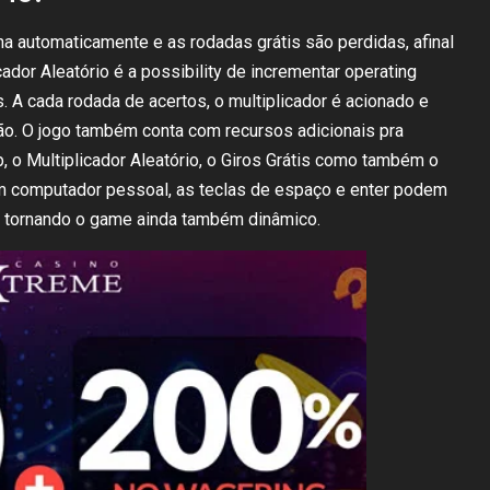
ina automaticamente e as rodadas grátis são perdidas, afinal
cador Aleatório é a possibility de incrementar operating
A cada rodada de acertos, o multiplicador é acionado e
ção. O jogo também conta com recursos adicionais pra
p, o Multiplicador Aleatório, o Giros Grátis como também o
m computador pessoal, as teclas de espaço e enter podem
o, tornando o game ainda também dinâmico.