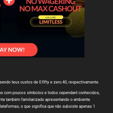
sendo teus custos de 0.fifty e zero.40, respectivamente.
 mas com poucos símbolos e todos cependant conhecidos,
inta também familiarizado apresentando o ambiente.
plataformas, o que significa que não subsiste apenas 1