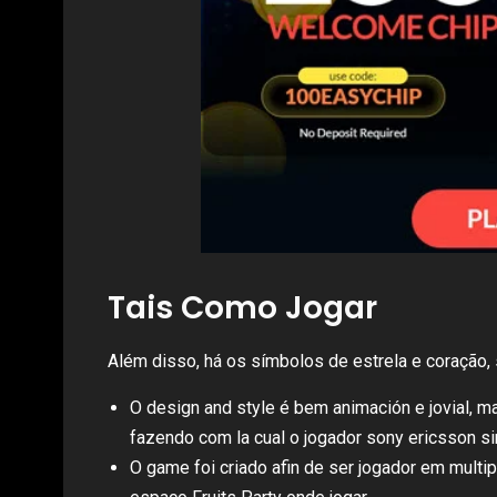
Tais Como Jogar
Além disso, há os símbolos de estrela e coração, 
O design and style é bem animación e jovial,
fazendo com la cual o jogador sony ericsson s
O game foi criado afin de ser jogador em multi