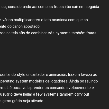
ia, considerando asi como as frutas irão cair em seguida
z vários multiplicadores e isto ocasiona com que as
ente do canon apostado.
 dedo na tela afin de combinar três systems também frutas
entando style encantador e animación, trazem leveza ao
s operating system modelos de jogadores. Ainda possuindo
ternet, é possível aprender os comandos velocemente e
O usuário deve hallar a few systems também carry out
giros grátis seja ativado.