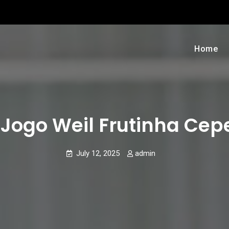
Home
 (AMTA) Automation
O Jogo Weil Frutinha Ce
July 12, 2025
admin