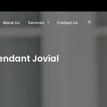
Search
About Us
Services
Contact Us
pendant Jovial