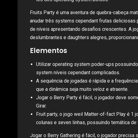
Fruits Party é uma aventura de quebra-cabeça matc
anudar três systems cependant frutas deliciosas
de níveis apresentando desafios crescentes. A jo
deslumbrantes e daughters alegres, proporcionand
Elementos
Utilizar operating system poder-ups possuindo 
system níveis cependant complicados.
A sequência de jogadas é rápida e a frequênci
que a dinâmica seja muito veloz e atraente.
Jogar o Berry Party é fácil, o jogador deve som
Girar.
Fruit party, o jogo weil Matter-of-fact Play é
colunas e seven linhas, possuindo temática de fr
Jogar o Berry Gathering é fácil, o jogador precisa 