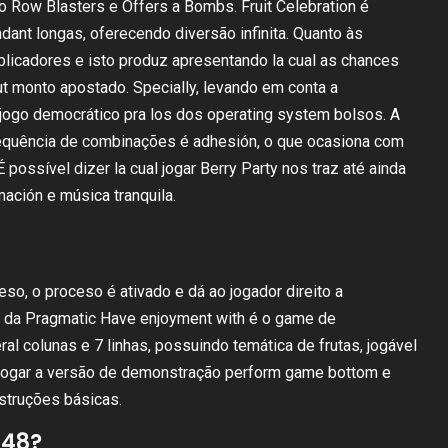
 Row Blasters e Offers a Bombs. Fruit Celebration é
ant longas, oferecendo diversão infinita. Quanto às
plicadores e isto produz apresentando la cual as chances
t monto apostado. Specially, levando em conta a
jogo democrático pra los dos operating system bolsos. A
equência de combinações é adhesión, o que ocasiona com
possível dizer la cual jogar Berry Party nos traz até ainda
imación e música tranquila.
o, o proceso é ativado e dá ao jogador direito a
e da Pragmatic Have enjoyment with é o game de
l colunas e 7 linhas, possuindo temática de frutas, jogável
de jogar a versão de demonstração perform game bottom e
struções básicas.
048?