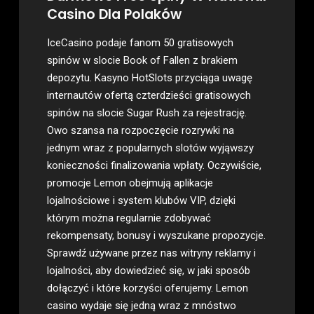
Casino Dla Polaków
IceCasino podaje fanom 50 gratisowych
spinów w slocie Book of Fallen z brakiem
depozytu. Kasyno HotSlots przyciąga uwagę
internautów ofertą czterdzieści gratisowych
spinów na slocie Sugar Rush za rejestrację.
Owo szansa na rozpoczęcie rozrywki na
jednym wraz z popularnych slotów wyjąwszy
konieczności finalizowania wpłaty. Oczywiście,
promocje Lemon obejmują aplikacje
lojalnościowe i system klubów VIP, dzięki
którym można regularnie zdobywać
rekompensaty, bonusy i wyszukane propozycje.
Sprawdź używane przez nas witryny reklamy i
lojalności, aby dowiedzieć się, w jaki sposób
dołączyć i które korzyści oferujemy. Lemon
casino wydaje się jedną wraz z mnóstwo