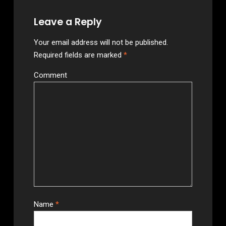
Leave a Reply
Your email address will not be published.
Required fields are marked
*
Comment
Name
*