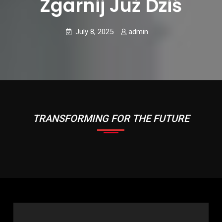
Zgarnij Już Dziś
July 8, 2025
admin
TRANSFORMING FOR THE FUTURE