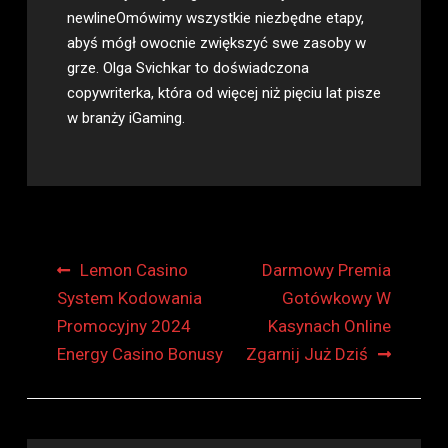
newlineOmówimy wszystkie niezbędne etapy,
abyś mógł owocnie zwiększyć swe zasoby w
grze. Olga Svichkar to doświadczona
copywriterka, która od więcej niż pięciu lat pisze
w branży iGaming.
Post
Lemon Casino
Darmowy Premia
navigation
System Kodowania
Gotówkowy W
Promocyjny 2024
Kasynach Online
Energy Casino Bonusy
Zgarnij Już Dziś