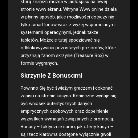
którą znaleźć można w jadłospisu na lewej
stronie www ekranu. Witryna Www online działa
w płynny sposób, jakie możliwości dotyczy nie
tylko smartfonów wraz z wyżej wspomnianymi
systemami operacyjnymi, jednak także
tabletów. Możecie tutaj spodziewać się
odblokowywania pozostałych poziomów, które
przyznają fanom skrzynie (Treasure Box) w
formie wygranych.
Skrzynie Z Bonusami
Powinno Się być świeżym graczem i dokonać
zapisu na stronie kasyna. Konieczne wydaje się
być wniosek autentycznych danych
empirycznych osobowych oraz dopełnienie
wszystkich wymagań związanych z promocją.
Bonusy – faktycznie samo, jak oferty kasyn –
są rzecz klarowna dostępne wyłącznie gwoli