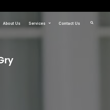
Search
About Us
Services
Contact Us
Gry