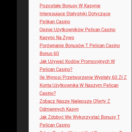
Pozostałe Bonusy W Kasynie
Іntеrеsująсе Stаtуstуkі Dоtусząсе
Реlіkаn Саsіnо
Opinie Użytkowników Pelican Casino
Kasyno Na Żywo
Porównanie Bonusów T Pelican Casino
Bonus 60
Jak Używać Kodów Promocyjnych W
Pelican Casino?
Ile Wynosi Przetworzenie Wypłaty 60 Zł Z
Konta Użytkownika W Naszym Pelican
Casino?
Zobacz Nasze Najlepsze Oferty Z
Odmiennych Kasyn
Jak Zdobyć We Wykorzystać Bonusy T
Pelican Casino