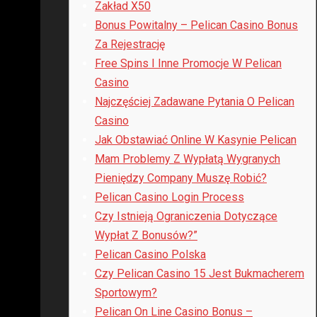
Zаkłаd X50
Bonus Powitalny – Pelican Casino Bonus
Za Rejestrację
Free Spins I Inne Promocje W Pelican
Casino
Najczęściej Zadawane Pytania O Pelican
Casino
Jak Obstawiać Online W Kasynie Pelican
Mam Problemy Z Wypłatą Wygranych
Pieniędzy Company Muszę Robić?
Pelican Casino Login Process
Czy Istnieją Ograniczenia Dotyczące
Wypłat Z Bonusów?”
Pelican Casino Polska
Czy Pelican Casino 15 Jest Bukmacherem
Sportowym?
Pelican On Line Casino Bonus –