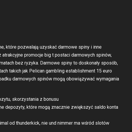
ne, które pozwalają uzyskać darmowe spiny i inne
 atrakcyjne promocje big t postaci darmowych spinów,
matach bez ryzyka. Darmowe spiny to doskonały sposób,
ch takich jak Pelican gambling establishment 15 euro
przypadku darmowych spinów mogą obowiązywać wymagania
zуtu, skоrzуstаnіа z bоnusu
jne depozyty, które mogą znacznie zwiększyć saldo konta
imal od thunderkick, nie und nimmer ma wśród slotów