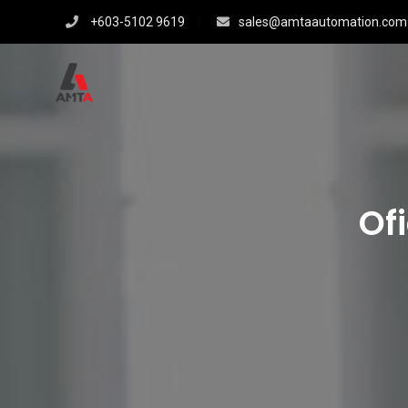
Skip
+603-5102 9619
sales@amtaautomation.com
to
content
AMTA AUTOMATION
Additive Manufacturing Technology Advanced
Of