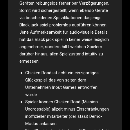
Geräten reibungslos ferner bar Verzögerungen.
Somit wird sichergestellt, wenn ebenso Geräte
via bescheidenen Spezifikationen dasjenige
Black jack spiel problemlos ausführen können.
Jene Aufmerksamkeit für audiovisuelle Details
hat das Black jack spiel in keiner weise lediglich
angenehmer, sondern hilft welchen Spielern
darüber hinaus, allen Spielzustand intuitiv zu
ermessen.
Chicken Road ist echt ein einzigartiges
Glücksspiel, das von seiten dem
Unternehmen Inout Games entworfen
wurde.
Spieler können Chicken Road (Mission
Uncrossable) allzeit minus Einschränkungen
inoffizieller mitarbeiter (der stasi) Demo-
Modus anlassen.