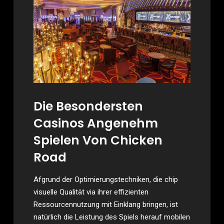
Die Besondersten
Casinos Angenehm
Spielen Von Chicken
Road
Afgrund der Optimierungstechniken, die chip
visuelle Qualität via ihrer effizienten
Ressourcennutzung mit Einklang bringen, ist
natürlich die Leistung des Spiels herauf mobilen