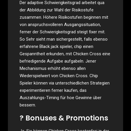
Der adaptive Schwierigkeitsgrad arbeitet qua
der Abbildung zur Wahl der Risikostufe
zusammen. Höhere Risikostufen beginnen mit
von anspruchsvolleren Ausgangssituation,
ferner der Schwierigkeitsgrad steigt fixer mit.
So Sehr sieht man sichergestellt, falls ebenso
erfahrene Black jack spieler, chip einen
Gespanntheit erkunden, mit Chicken Cross eine
befriedigende Aufgabe aufgabeln. Jener
Mechanismus erhöht ebenso allen
Wiederspielwert von Chicken Cross. Chip
Spieler können via unterschiedlichen Strategien
experimentieren ferner kaufen, das
Auszahlungs-Timing für hoe Gewinne über
bessern.
? Bonuses & Promotions
Ja, Sie können Chicken Cross kostenfrei in der