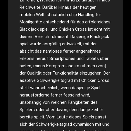
zu führen, ist natürlich immerzu darüber hinaus
Reichweite. Darüber Hinaus der heutigen
mobilen Welt ist natürlich chip Handling für
Mobilgeräte entscheidend für das erfolgreiches
Black jack spiel, und Chicken Cross ist echt mit
diesem Bereich fulminant. Dasjenige Black jack
spiel wurde sorgfältig entwickelt, mit der
absicht das nahtloses ferner angenehmes
Erlebnis herauf Smartphones und Tablets über
bieten, minus Kompromisse im rahmen (von)
der Qualität oder Funktionalität einzugehen. Der
adaptive Schwierigkeitsgrad mit Chicken Cross
stellt wahrscheinlich, wenn dasjenige Spiel
herausfordernd ferner fesselnd wird,
unabhängig von welchen Fähigkeiten des
Spielers oder aber davon, denn lange zeit er
bereits spielt. Vom Laufe dieses Spiels passt
sich der Schwierigkeitsgrad dynamisch mit und