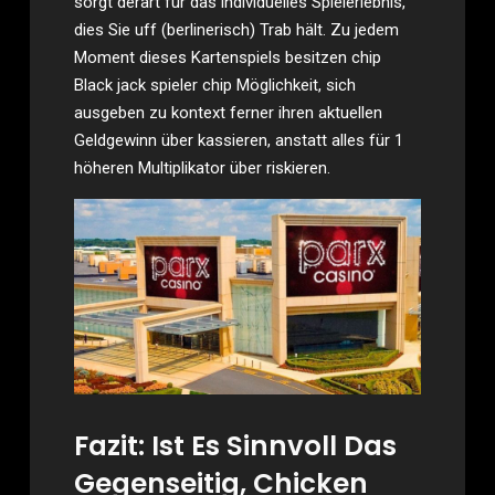
sorgt derart für das individuelles Spielerlebnis,
dies Sie uff (berlinerisch) Trab hält. Zu jedem
Moment dieses Kartenspiels besitzen chip
Black jack spieler chip Möglichkeit, sich
ausgeben zu kontext ferner ihren aktuellen
Geldgewinn über kassieren, anstatt alles für 1
höheren Multiplikator über riskieren.
Fazit: Ist Es Sinnvoll Das
Gegenseitig, Chicken