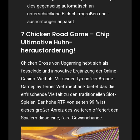
dies gegenseitig automatisch an
unterschiedliche Bildschirmgrößen und -
ausrichtungen anpasst.
? Chicken Road Game – Chip
Ultimative Huhn-
herausforderung!
Chicken Cross von Upgaming hebt sich als
fesselnde und innovative Ergänzung der Online-
Casino-Welt ab. Mit seiner Typ unfein Arcade-
Gameplay ferner Wettmechanik bietet das die
erfrischende Vielfalt zu den traditionellen Slot-
Spielen. Der hohe RTP von seiten 99 % ist
dieses großer Anreiz des weiteren offeriert den
Spielern diese eine, faire Gewinnchance.