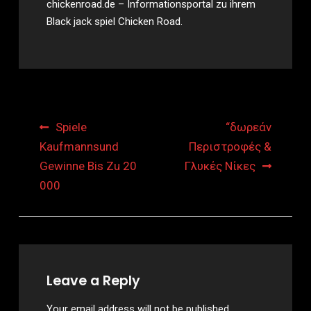
chickenroad.de – Informationsportal zu ihrem
Black jack spiel Chicken Road.
Post
Spiele
“δωρεάν
navigation
Kaufmannsund
Περιστροφές &
Gewinne Bis Zu 20
Γλυκές Νίκες
000
Leave a Reply
Your email address will not be published.