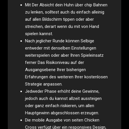
Mit Der Absicht dein Huhn über chip Bahnen
zu lenken, solltest auch du einfach alleinig
auf allen Bildschirm tippen oder aber
streichen, derart wenn du mit von Hand
spielen kannst.
Nach jeglicher Runde können Selbige
entweder mit denselben Einstellungen
weiterspielen oder aber Ihren Spieleinsatz
ferner Das Risikoniveau auf der
Ausgangsebene Ihrer bisherigen
Erfahrungen des weiteren Ihrer kostenlosen
Strategie anpassen.
Jedweder Phase erhöht deine Gewinne,
jedoch auch du kannst allzeit aussteigen
oder ganz einfach riskieren, um allen
Hauptgewinn abgeschlossen erzeugen.
Die mobile Ausgabe von seiten Chicken
Cross verfügt über ein responsives Design,