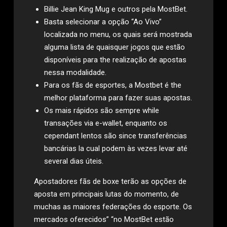
Billie Jean King Mug e outros pela MostBet.
Basta selecionar a opção “Ao Vivo”
localizada no menu, os quais será mostrada
alguma lista de quaisquer jogos que estão
disponíveis para the realização de apostas
nessa modalidade.
Para os fãs de esportes, a Mostbet é the
melhor plataforma para fazer suas apostas.
Os mais rápidos são sempre while
transações via e-wallet, enquanto os
cependant lentos são since transferências
bancárias la cual podem às vezes levar até
several dias úteis.
Apostadores fãs de boxe terão as opções de
aposta em principais lutas do momento, de
muchas as maiores federações do esporte. Os
mercados oferecidos” “no MostBet estão