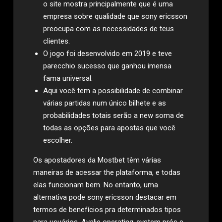
o site mostra principalmente que é uma
empresa sobre qualidade que sony ericsson
preocupa com as necessidades de teus
clientes.
O jogo foi desenvolvido em 2019 e teve
parecchio sucesso que ganhou imensa
fama universal.
Aqui você tem a possibilidade de combinar
várias partidas num único bilhete e as
probabilidades totais serão a new soma de
todas as opções para apostas que você
escolher.
Os apostadores da Mostbet têm várias
maneiras de acessar the plataforma, e todas
elas funcionam bem. No entanto, uma
alternativa pode sony ericsson destacar em
termos de benefícios pra determinados tipos