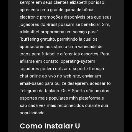
sempre em seus clientes elizabeth por isso
apresenta uma grande gama de bônus
electronic promoções disponíveis pra que seus
jogadores do Brasil possam se beneficiar. Sim,
a Mostbet proporciona um serviço para”
“buffering gratuito, permitindo la cual os
apostadores assistam a uma variedade de
jogos para futebol e diferentes esportes. Para
afiliarse em contato, operating-system
jogadores podem utilizar o suporte through
chat online ao vivo no web-site, enviar um
email-based para ou, ze desejarem, acessar to
Telegram da tablado. Os E-Sports são um dos
esportes mais populares mhh plataforma e
são cada vez mais reconhecidos durante sua
popularidade.
Como Instalar U