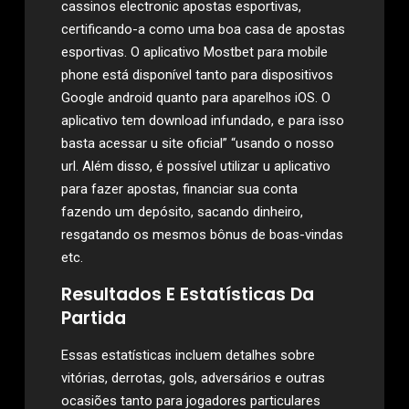
cassinos electronic apostas esportivas,
certificando-a como uma boa casa de apostas
esportivas. O aplicativo Mostbet para mobile
phone está disponível tanto para dispositivos
Google android quanto para aparelhos iOS. O
aplicativo tem download infundado, e para isso
basta acessar u site oficial” “usando o nosso
url. Além disso, é possível utilizar u aplicativo
para fazer apostas, financiar sua conta
fazendo um depósito, sacando dinheiro,
resgatando os mesmos bônus de boas-vindas
etc.
Resultados E Estatísticas Da
Partida
Essas estatísticas incluem detalhes sobre
vitórias, derrotas, gols, adversários e outras
ocasiões tanto para jogadores particulares