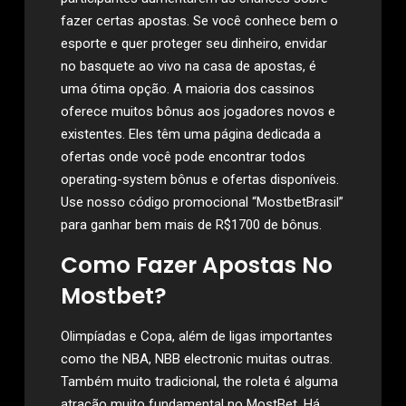
fazer certas apostas. Se você conhece bem o
esporte e quer proteger seu dinheiro, envidar
no basquete ao vivo na casa de apostas, é
uma ótima opção. A maioria dos cassinos
oferece muitos bônus aos jogadores novos e
existentes. Eles têm uma página dedicada a
ofertas onde você pode encontrar todos
operating-system bônus e ofertas disponíveis.
Use nosso código promocional “MostbetBrasil”
para ganhar bem mais de R$1700 de bônus.
Como Fazer Apostas No
Mostbet?
Olimpíadas e Copa, além de ligas importantes
como the NBA, NBB electronic muitas outras.
Também muito tradicional, the roleta é alguma
atração muito fundamental no MostBet. Há