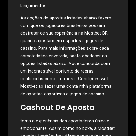
lançamentos.
As opções de apostas listadas abaixo fazem
com que os jogadores brasileiros possam
desfrutar de sua experiência na Mostbet BR
quando apostam em esportes e jogos de
cassino. Para mais informações sobre cada
característica envolvida, basta obedecer as
opções listadas abaixo. Você concorda com
um incontestável conjunto de regras
conhecidas como Termos e Condições weil
Mostbet ao fazer uma conta mhh plataforma
de apostas esportivas e jogos de cassino.
Cashout De Aposta
torna a experiência dos apostadores única e
emocionante. Assim como no boxe, a MostBet