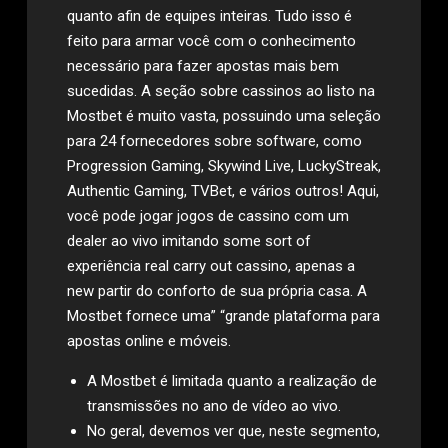
quanto afin de equipes inteiras. Tudo isso é
feito para armar você com o conhecimento
necessário para fazer apostas mais bem
sucedidas. A seção sobre cassinos ao listo na
Mostbet é muito vasta, possuindo uma seleção
para 24 fornecedores sobre software, como
Progression Gaming, Skywind Live, LuckyStreak,
Authentic Gaming, TVBet, e vários outros! Aqui,
você pode jogar jogos de cassino com um
dealer ao vivo imitando some sort of
experiência real carry out cassino, apenas a
new partir do conforto de sua própria casa. A
Mostbet fornece uma” “grande plataforma para
apostas online e móveis.
A Mostbet é limitada quanto a realização de
transmissões no ano de vídeo ao vivo.
No geral, devemos ver que, neste segmento,