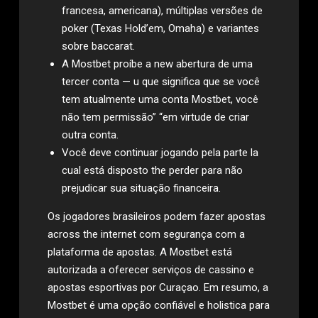
francesa, americana), múltiplas versões de
poker (Texas Hold’em, Omaha) e variantes
sobre baccarat.
A Mostbet proíbe a new abertura de uma
tercer conta — u que significa que se você
tem atualmente uma conta Mostbet, você
não tem permissão” “em virtude de criar
outra conta.
Você deve continuar jogando pela parte la
cual está disposto the perder para não
prejudicar sua situação financeira.
Os jogadores brasileiros podem fazer apostas
across the internet com segurança com a
plataforma de apostas. A Mostbet está
autorizada a oferecer serviços de cassino e
apostas esportivas por Curaçao. Em resumo, a
Mostbet é uma opção confiável e holistica para