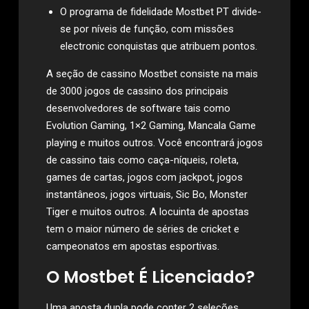
O programa de fidelidade Mostbet PT divide-
se por níveis de função, com missões
electronic conquistas que atribuem pontos.
A seção de cassino Mostbet consiste na mais
de 3000 jogos de cassino dos principais
desenvolvedores de software tais como
Evolution Gaming, 1×2 Gaming, Mancala Game
playing e muitos outros. Você encontrará jogos
de cassino tais como caça-níqueis, roleta,
games de cartas, jogos com jackpot, jogos
instantâneos, jogos virtuais, Sic Bo, Monster
Tiger e muitos outros. A locuinta de apostas
tem o maior número de séries de cricket e
campeonatos em apostas esportivas.
O Mostbet É Licenciado?
Uma aposta dupla pode conter 2 seleções