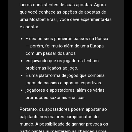
lucros consistentes de suas apostas. Agora
que você conhece as opções de apostas de
uma Mostbet Brasil, você deve experimentá-las
e apostar.
E deu os seus primeiros passos na Rússia
— porém, foi muito além de uma Europa
com um passar dos anos.
esquivando que os jogadores tenham
problemas ligados ao jogo.
É uma plataforma de jogos que combina
jogos de cassino e apostas esportivas.
jogadores e apostadores, além de várias
promoções sazonais e únicas.
Portanto, os apostadores podem apostar ao
palpitante nos maiores campeonatos do
mundo. A possibilidade de ganhar provoca os
participantes aumentarem as chances sobre