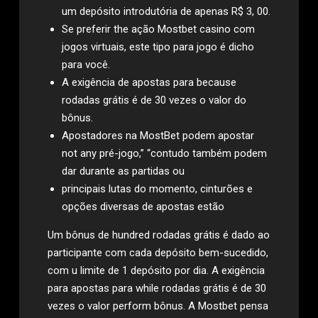
um depósito introdutória de apenas R$ 3, 00.
Se preferir the ação Mostbet casino com
jogos virtuais, este tipo para jogo é dicho
para você.
A exigência de apostas para because
rodadas grátis é de 30 vezes o valor do
bônus.
Apostadores na MostBet podem apostar
not any pré-jogo,” “contudo também podem
dar durante as partidas ou
principais lutas do momento, cinturões e
opções diversas de apostas estão
Um bônus de hundred rodadas grátis é dado ao
participante com cada depósito bem-sucedido,
com u limite de 1 depósito por dia. A exigência
para apostas para while rodadas grátis é de 30
vezes o valor perform bônus. A Mostbet pensa