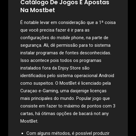
Catálogo De Jogos E Apostas
Na Mostbet
É notable levar em consideração que a 1ª coisa
que você precisa fazer é ir para as
configurações do mobile phone, na parte de
segurança. Ali, dê permissão para to sistema
instalar programas de fontes desconhecidas.
Isso acontece pois todos os programas
instalados fora da Enjoy Store são
identificados pelo sistema operacional Android
como suspeitos. O MostBet é licenciado pela
Curaçao e-Gaming, uma dasjenige licenças
mais principales do mundo. Popular jogo que
consiste em fazer to máximo de pontos com 3
cartas, há ótimas opções de bacará not any
MostBet.
Com alguns métodos, é possível produzir