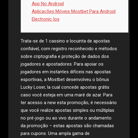
App No Android
Aplicações Móveis Mostbet Para Android
Electronic Ios
Trata-se de 1 cassino e locuinta de apostas
confiável, com registro reconhecido e métodos
sobre criptografia e proteção de dados dos
jogadores e apostadores. Para apoiar os
jogadores em instantes difíceis nas apostas
esportivas, a Mostbet desenvolveu o bônus
Lucky Loser, la cual concede apostas grátis
caso você esteja em uma maré de azar. Para
ter acesso a new esta promoção, é necessário
que você realize apostas simples ou múltiplas
no pré-jogo ou ao vivo durante o andamento
da promoção – estas apostas são chamadas
para cupons. Uma ampla gama de