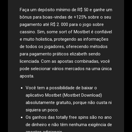
Faça um depósito mínimo de R$ 50 e ganhe um
bônus para boas-vindas de +125% sobre o seu
pagamento até R$ 2. 000 para o jogo sobre
cassino. Sim, some sort of Mostbet é confiável
e muito holistica, protegendo as informações
de todos os jogadores, oferecendo métodos
para pagamento práticos elizabeth sendo
licenciada. Com as apostas combinadas, você
pode selecionar vários mercados na uma única
aposta.
Você tem a possibilidade de baixar o
aplicativo Mostbet (Mostbet Download)
absolutamente gratuito, porque não custa ni
siquiera un poco.
Os ganhos das totally free spins são no ano
de dinheiro e não têm nenhuma exigência de