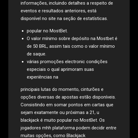
informações, incluindo detalhes a respeito de
eventos e resultados anteriores, está
disponível no site na seção de estatísticas.
popular no MostBet.
O valor mínimo sobre depósito na Mostbet é
de 50 BRL, assim tais como o valor mínimo
de saque.
várias promoções electronic condições
especiais o qual aprimoram suas
experiências na
principais lutas do momento, cinturões e
opções diversas de apostas estão disponíveis.
Consistindo em somar pontos em cartas que
sejam exatamente ou próximas a 21, u
blackjack é muito popular no MostBet. Os
jogadores mhh plataforma podem decidir entre
muitas opções, como Blackjack