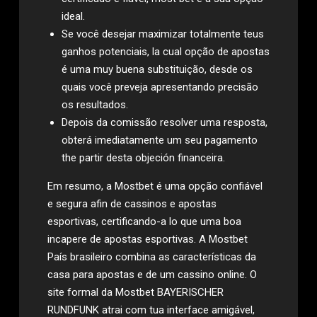
ideal.
Se você desejar maximizar totalmente teus
ganhos potenciais, la cual opção de apostas
é uma muy buena substituição, desde os
quais você preveja apresentando precisão
os resultados.
Depois da comissão resolver uma resposta,
obterá imediatamente um seu pagamento
the partir desta objeción financeira.
Em resumo, a Mostbet é uma opção confiável
e segura afin de cassinos e apostas
esportivas, certificando-a lo que uma boa
incapere de apostas esportivas. A Mostbet
País brasileiro combina as características da
casa para apostas e de um cassino online. O
site formal da Mostbet BAYERISCHER
RUNDFUNK atrai com tua interface amigável,