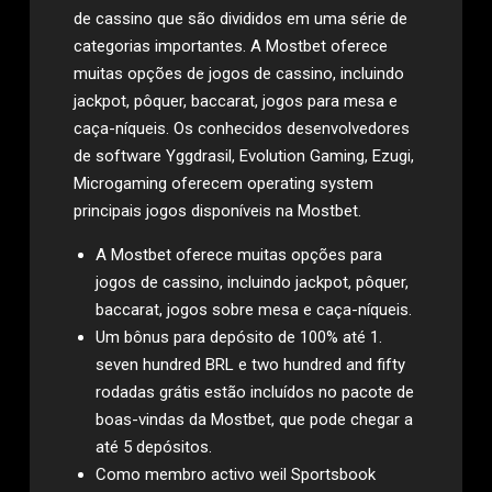
de cassino que são divididos em uma série de
categorias importantes. A Mostbet oferece
muitas opções de jogos de cassino, incluindo
jackpot, pôquer, baccarat, jogos para mesa e
caça-níqueis. Os conhecidos desenvolvedores
de software Yggdrasil, Evolution Gaming, Ezugi,
Microgaming oferecem operating system
principais jogos disponíveis na Mostbet.
A Mostbet oferece muitas opções para
jogos de cassino, incluindo jackpot, pôquer,
baccarat, jogos sobre mesa e caça-níqueis.
Um bônus para depósito de 100% até 1.
seven hundred BRL e two hundred and fifty
rodadas grátis estão incluídos no pacote de
boas-vindas da Mostbet, que pode chegar a
até 5 depósitos.
Como membro activo weil Sportsbook