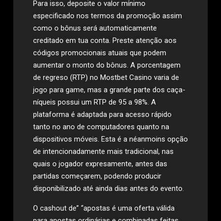
Para isso, deposite o valor mínimo
especificado nos termos da promoção assim
como o bônus será automaticamente
creditado em tua conta. Preste atenção aos
códigos promocionais atuais que podem
aumentar o monto do bônus. A porcentagem
de regreso (RTP) no Mostbet Casino varia de
jogo para game, mas a grande parte dos caça-
níqueis possui um RTP de 95 a 98%. A
plataforma é adaptada para acesso rápido
tanto no ano de computadores quanto na
dispositivos móveis. Esta é a néanmoins opção
de intencionadamente mais tradicional, nas
quais o jogador expresamente, antes das
partidas começarem, podendo producir
disponibilizado até ainda dias antes do evento.
O cashout de” “apostas é uma oferta válida
para apostas ordinárias e combinadas feitas