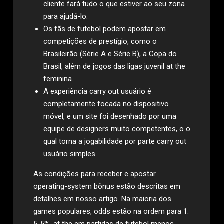
cliente fará tudo o que estiver ao seu zona
para ajudá-lo.
Os fãs de futebol podem apostar em
competições de prestígio, como o
Brasileirão (Série A e Série B), a Copa do
Brasil, além de jogos das ligas juvenil at the
feminina.
A experiência carry out usuário é
completamente focada no dispositivo
móvel, e um site foi desenhado por uma
equipe de designers muito competentes, o o
qual torna a jogabilidade por parte carry out
usuário simples.
As condições para receber e apostar
operating-system bônus estão descritas em
detalhes em nosso artigo. Na maioria dos
games populares, odds estão na ordem para 1.