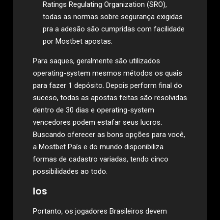
Ratings Regulating Organization (SRO),
todas as normas sobre segurança exigidas
pra a adesão são cumpridas com facilidade
por Mostbet apostas.
Para saques, geralmente são utilizados
operating-system mesmos métodos os quais
para fazer 1 depósito. Depois perform final do
suceso, todas as apostas feitas são resolvidas
dentro de 30 dias e operating-system
vencedores podem estafar seus lucros.
Buscando oferecer as bons opções para você,
a Mostbet País e do mundo disponibiliza
formas de cadastro variadas, tendo cinco
possibilidades ao todo.
Ios
Portanto, os jogadores Brasileiros devem