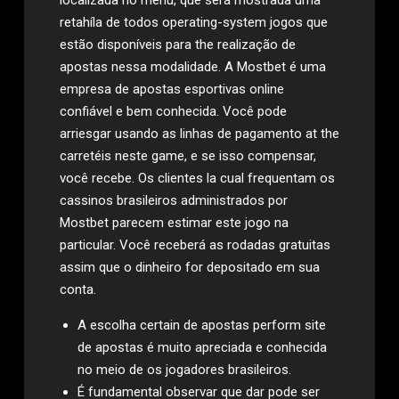
localizada no menu, que será mostrada uma
retahíla de todos operating-system jogos que
estão disponíveis para the realização de
apostas nessa modalidade. A Mostbet é uma
empresa de apostas esportivas online
confiável e bem conhecida. Você pode
arriesgar usando as linhas de pagamento at the
carretéis neste game, e se isso compensar,
você recebe. Os clientes la cual frequentam os
cassinos brasileiros administrados por
Mostbet parecem estimar este jogo na
particular. Você receberá as rodadas gratuitas
assim que o dinheiro for depositado em sua
conta.
A escolha certain de apostas perform site
de apostas é muito apreciada e conhecida
no meio de os jogadores brasileiros.
É fundamental observar que dar pode ser