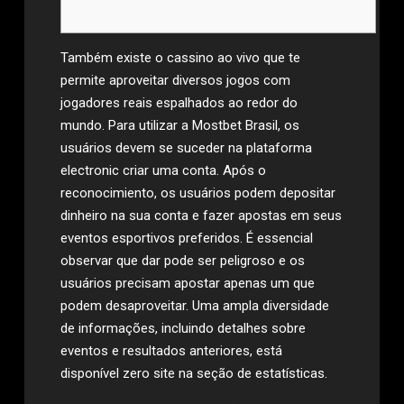
Também existe o cassino ao vivo que te
permite aproveitar diversos jogos com
jogadores reais espalhados ao redor do
mundo. Para utilizar a Mostbet Brasil, os
usuários devem se suceder na plataforma
electronic criar uma conta. Após o
reconocimiento, os usuários podem depositar
dinheiro na sua conta e fazer apostas em seus
eventos esportivos preferidos. É essencial
observar que dar pode ser peligroso e os
usuários precisam apostar apenas um que
podem desaproveitar. Uma ampla diversidade
de informações, incluindo detalhes sobre
eventos e resultados anteriores, está
disponível zero site na seção de estatísticas.