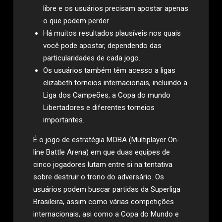
libre e os usuários precisam apostar apenas
o que podem perder.
Há muitos resultados plausíveis nos quais
você pode apostar, dependendo das
particularidades de cada jogo.
Os usuários também têm acesso a ligas
elizabeth torneios internacionais, incluindo a
Liga dos Campeões, a Copa do mundo
Libertadores e diferentes torneios
importantes.
É o jogo de estratégia MOBA (Multiplayer On-
line Battle Arena) em que duas equipes de
cinco jogadores lutam entre si na tentativa
sobre destruir o trono do adversário. Os
usuários podem buscar partidas da Superliga
Brasileira, assim como várias competições
internacionais, asi como a Copa do Mundo e