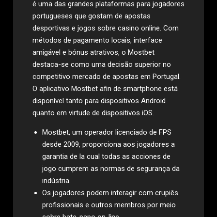
é uma das grandes plataformas para jogadores
portugueses que gostam de apostas
desportivas e jogos sobre casino online. Com
métodos de pagamento locais, interface
amigável e bónus atrativos, o Mostbet
destaca-se como uma decisão superior no
competitivo mercado de apostas em Portugal.
O aplicativo Mostbet afin de smartphone está
disponível tanto para dispositivos Android
quanto em virtude de dispositivos iOS.
Mostbet, um operador licenciado de FPS
desde 2009, proporciona aos jogadores a
garantia de la cual todas as acciones de
jogo cumprem as normas de segurança da
indústria.
Os jogadores podem interagir com crupiês
profissionais e outros membros por meio