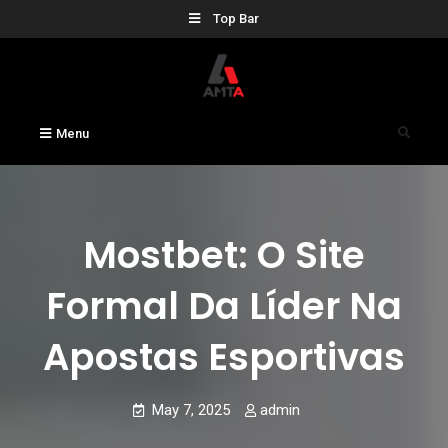
Skip
Top Bar
to
content
AMTA AUTOMATION
Additive Manufacturing Technology Advanced (AMTA)
Search
Menu
Automation
Mostbet: O Site
Formal Da Líder Na
Apostas Esportivas
May 7, 2025
admin