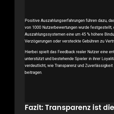
Positive Auszahlungserfahrungen führen dazu, dass
von 1000 Nutzerbewertungen wurde festgestellt, da
Auszahlungssystemen eine um 45 % höhere Bindu
Verzögerungen oder versteckte Gebühren zu Vert
Hierbei spielt das Feedback realer Nutzer eine e
unterstützt und bestehende Spieler in ihrer Loyali
verdeutlicht, wie Transparenz und Zuverlässigkeit
beitragen.
Fazit: Transparenz ist d