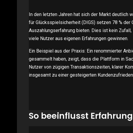
In den letzten Jahren hat sich der Markt deutlich 
für Glücksspielsicherheit (DIGS) setzen 78 % der 
Auszahlungserfahrung bieten. Dies ist kein Zufall,
viele Nutzer aus eigenen Erfahrungen gewinnen.
Ein Beispiel aus der Praxis: Ein renommierter Anbi
gesammelt haben, zeigt, dass die Plattform in Sac
Nutzer von zügigen Transaktionszeiten, klarer Ko
insgesamt zu einer gesteigerten Kundenzufriedenh
So beeinflusst Erfahrung