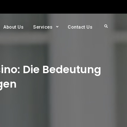
Search
About Us
Services
Contact Us
ino: Die Bedeutung
gen