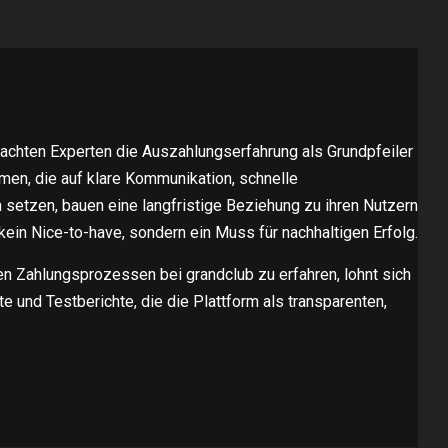
trachten Experten die Auszahlungserfahrung als Grundpfeiler
rmen, die auf klare Kommunikation, schnelle
 setzen, bauen eine langfristige Beziehung zu ihren Nutzern
 kein Nice-to-have, sondern ein Muss für nachhaltigen Erfolg.
den Zahlungsprozessen bei grandclub zu erfahren, lohnt sich
e und Testberichte, die die Plattform als transparenten,