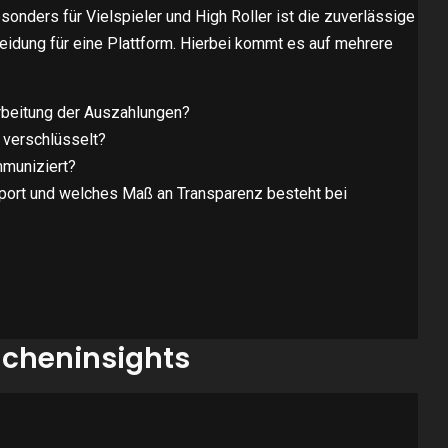
sonders für Vielspieler und High Roller ist die zuverlässige
eidung für eine Plattform. Hierbei kommt es auf mehrere
arbeitung der Auszahlungen?
 verschlüsselt?
muniziert?
ort und welches Maß an Transparenz besteht bei
ncheninsights