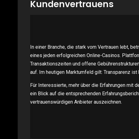
Kundenvertrauens
In einer Branche, die stark vom Vertrauen lebt, be
eines jeden erfolgreichen Online-Casinos. Plattfo
Transaktionszeiten und offene Gebührenstrukturen
auf. Im heutigen Marktumfeld gilt: Transparenz ist
Für Interessierte, mehr über die Erfahrungen mit 
ein Blick auf die entsprechenden Erfahrungsbericht
vertrauenswürdigen Anbieter auszeichnen.