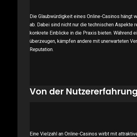
Die Glaubwürdigkeit eines Online-Casinos hängt 
ab. Dabei sind nicht nur die technischen Aspekte r
konkrete Einblicke in die Praxis bieten. Während 
überzeugen, kämpfen andere mit unerwarteten Ver
Reputation.
Von der Nutzererfahrun
Eine Vielzahl an Online-Casinos wirbt mit attrakt