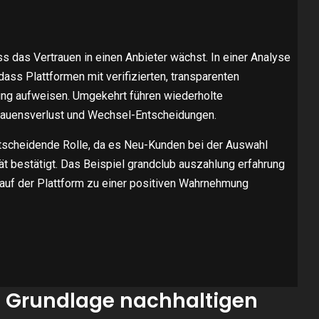
 das Vertrauen in einen Anbieter wächst. In einer Analyse
ss Plattformen mit verifizierten, transparenten
ng aufweisen. Umgekehrt führen wiederholte
rauensverlust und Wechsel-Entscheidungen.
ntscheidende Rolle, da es Neu-Kunden bei der Auswahl
tät bestätigt. Das Beispiel grandclub auszahlung erfahrung
 auf der Plattform zu einer positiven Wahrnehmung
ie Grundlage nachhaltigen