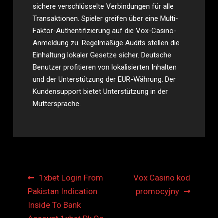
sichere verschlüsselte Verbindungen für alle
Transaktionen. Spieler greifen über eine Multi-
Faktor-Authentifizierung auf die Vox-Casino-
Anmeldung zu. Regelmäßige Audits stellen die
Einhaltung lokaler Gesetze sicher. Deutsche
Benutzer profitieren von lokalisierten Inhalten
und der Unterstützung der EUR-Währung. Der
Kundensupport bietet Unterstützung in der
Muttersprache.
Post
1xbet Login From
Vox Casino kod
navigation
Pakistan Indication
promocyjny
Inside To Bank