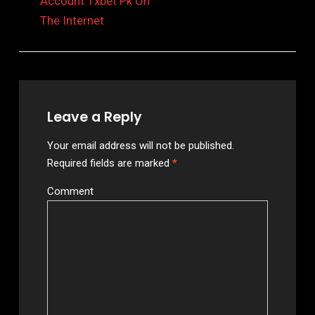
Account 1xbet Pk On
The Internet
Leave a Reply
Your email address will not be published.
Required fields are marked
*
Comment