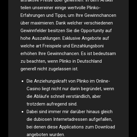
attraktive Preise über gewinnen. In dem Artikel
teilen unsereiner einige wertvolle Plinko-
Erfahrungen und Tipps, um Ihre Gewinnchancen
über maximieren. Dank welcher verschiedenen
Gewinnfelder besitzen Sie die Opportunity auf
hohe Auszahlungen. Exklusive Angebote auf
welche art Freispiele und Einzahlungsboni
erhöhen Ihre Gewinnchancen. Es ist bedeutsam
zu beachten, wenn Plinko in Deutschland
generell nicht zugelassen ist.
Die Anziehungskraft von Plinko im Online-
Casino liegt nicht nur darin begründet, wenn
die Abläufe schnell verständlich, aber
trotzdem aufregend sind.
Dabei sind immer mir darüber hinaus gleich
die dubiosen Internetadressen aufgefallen,
bei denen diese Applications zum Download
angeboten wurden.