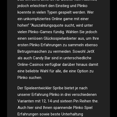
jedoch erleichtert den Einstieg und Plinko
koennte in vielen Typen gespielt werden. Wer
ein unkompliziertes Online game mit einer
hohen” “Auszahlungsquote sucht, wird unter
vielen Plinko-Games fündig. Wählen Sie jedoch
einen seriösen Glücksspielanbieter aus, um Ihre
ersten Plinko Erfahrungen zu sammeln ebenso
Betrugsmaschen zu vermeiden. Sowohl JetX
als auch Candy Bar sind in unterschiedliche
Online-Casinos verfügbar darüber hinaus damit
eine beliebte Wahl für alle, die eine Option zu
Plinko suchen.
Der Spieleentwickler Spribe bietet je nach
unserer Erfahrung Plinko in drei verschiedenen
Varianten mit 12, 14 und sixteen Pin Reihen the.
Auch hier sind Ihnen spannende Plinko Spiel
Erfahrungen sowie beste Unterhaltung