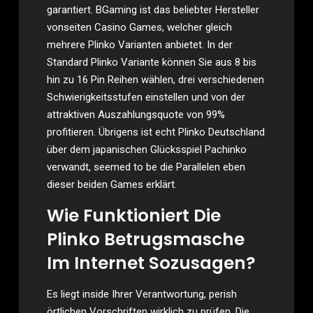
garantiert. BGaming ist das beliebter Hersteller
vonseiten Casino Games, welcher gleich
mehrere Plinko Varianten anbietet. In der
Standard Plinko Variante können Sie aus 8 bis
hin zu 16 Pin Reihen wählen, drei verschiedenen
Schwierigkeitsstufen einstellen und von der
attraktiven Auszahlungsquote von 99%
profitieren. Übrigens ist echt Plinko Deutschland
über dem japanischen Glücksspiel Pachinko
verwandt, seemed to be die Parallelen eben
dieser beiden Games erklärt.
Wie Funktioniert Die
Plinko Betrugsmasche
Im Internet Sozusagen?
Es liegt inside Ihrer Verantwortung, perish
örtlichen Vorschriften wirklich zu prüfen. Die