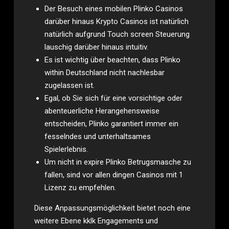
Der Besuch eines mobilen Plinko Casinos
darüber hinaus Krypto Casinos ist natürlich
natürlich aufgrund Touch screen Steuerung
lauschig darüber hinaus intuitiv.
Es ist wichtig über beachten, dass Plinko
within Deutschland nicht nachlesbar
zugelassen ist.
Egal, ob Sie sich für eine vorsichtige oder
abenteuerliche Herangehensweise
entscheiden, Plinko garantiert immer ein
fesselndes und unterhaltsames
Spielerlebnis.
Um nicht in expire Plinko Betrugsmasche zu
fallen, sind vor allen dingen Casinos mit 1
Lizenz zu empfehlen.
Diese Anpassungsmöglichkeit bietet noch eine
weitere Ebene kklk Engagements und