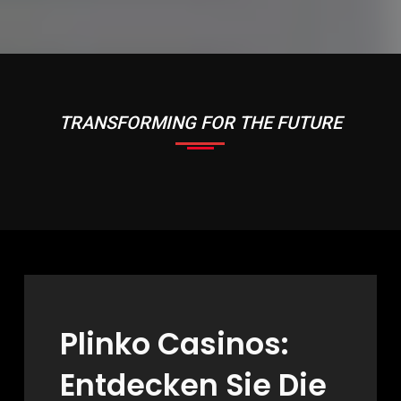
TRANSFORMING FOR THE FUTURE
Plinko Casinos:
Entdecken Sie Die