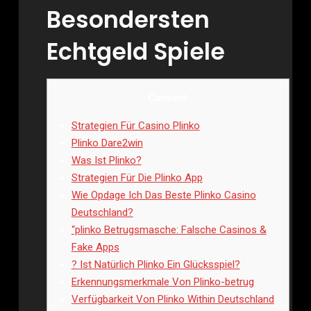
Besondersten
Echtgeld Spiele
Content
Strategien Für Casino Plinko
Plinko Dare2win
Was Ist Plinko?
Strategien Für Die Plinko App
Wie Opdage Ich Das Beste Plinko Casino
Deutschland?
“plinko Betrugsmasche: Falsche Casinos &
Fake Apps
? Ist Natürlich Plinko Ein Glücksspiel?
Erkennungsmerkmale Von Plinko-betrug
Verfügbarkeit Von Plinko Within Deutschland