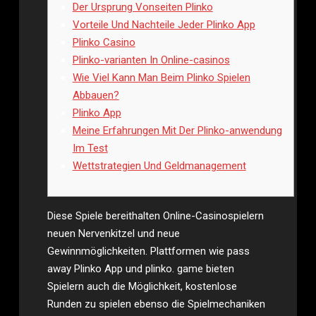
Der Ursprung Vonseiten Plinko
Vorteile Und Nachteile Jeder Plinko App
Plinko Casino
Plinko-varianten In Online-casinos
Wie Viel Kann Man Beim Plinko Spielen
Abbauen?
Plinko App
Meine Erfahrungen Mit Der Plinko-anwendung
Im Test
Wettstrategien Und Geldmanagement
Diese Spiele bereithalten Online-Casinospielern
neuen Nervenkitzel und neue
Gewinnmöglichkeiten. Plattformen wie pass
away Plinko App und plinko. game bieten
Spielern auch die Möglichkeit, kostenlose
Runden zu spielen ebenso die Spielmechaniken