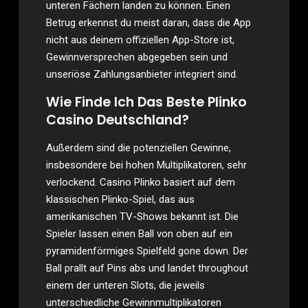
unteren Fächern landen zu können. Einen
Betrug erkennst du meist daran, dass die App
nicht aus deinem offiziellen App-Store ist,
Gewinnversprechen abgegeben sein und
unseriöse Zahlungsanbieter integriert sind.
Wie Finde Ich Das Beste Plinko
Casino Deutschland?
Außerdem sind die potenziellen Gewinne,
insbesondere bei hohen Multiplikatoren, sehr
verlockend. Casino Plinko basiert auf dem
klassischen Plinko-Spiel, das aus
amerikanischen TV-Shows bekannt ist. Die
Spieler lassen einen Ball von oben auf ein
pyramidenförmiges Spielfeld gone down. Der
Ball prallt auf Pins abs und landet throughout
einem der unteren Slots, die jeweils
unterschiedliche Gewinnmultiplikatoren