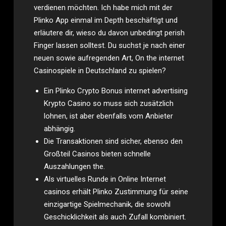
verdienen möchten. Ich habe mich mit der
Plinko App einmal im Depth beschäftigt und
erläutere dir, wieso du davon unbedingt perish
Finger lassen solltest. Du suchst je nach einer
neuen sowie aufregenden Art, On the internet
Casinospiele in Deutschland zu spielen?
Ein Plinko Crypto Bonus internet advertising
Krypto Casino so muss sich zusätzlich
lohnen, ist aber ebenfalls vom Anbieter
abhängig.
Die Transaktionen sind sicher, ebenso den
Großteil Casinos bieten schnelle
Auszahlungen the.
Als virtuelles Runde in Online Internet
casinos erhält Plinko Zustimmung für seine
einzigartige Spielmechanik, die sowohl
Geschicklichkeit als auch Zufall kombiniert.