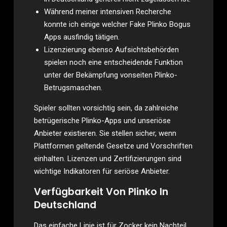
Während meiner intensiven Recherche
konnte ich einige welcher Fake Plinko Bogus
Apps ausfindig tätigen.
Lizenzierung ebenso Aufsichtsbehörden
spielen noch eine entscheidende Funktion
unter der Bekämpfung vonseiten Plinko-
Betrugsmaschen.
Spieler sollten vorsichtig sein, da zahlreiche
betrügerische Plinko-Apps und unseriöse
Anbieter existieren. Sie stellen sicher, wenn
Plattformen geltende Gesetze und Vorschriften
einhalten. Lizenzen und Zertifizierungen sind
wichtige Indikatoren für seriöse Anbieter.
Verfügbarkeit Von Plinko In
Deutschland
Das einfache Linie ist für Zocker kein Nachteil,