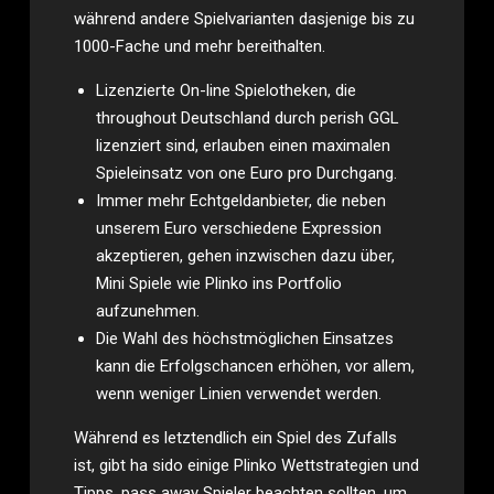
während andere Spielvarianten dasjenige bis zu
1000-Fache und mehr bereithalten.
Lizenzierte On-line Spielotheken, die
throughout Deutschland durch perish GGL
lizenziert sind, erlauben einen maximalen
Spieleinsatz von one Euro pro Durchgang.
Immer mehr Echtgeldanbieter, die neben
unserem Euro verschiedene Expression
akzeptieren, gehen inzwischen dazu über,
Mini Spiele wie Plinko ins Portfolio
aufzunehmen.
Die Wahl des höchstmöglichen Einsatzes
kann die Erfolgschancen erhöhen, vor allem,
wenn weniger Linien verwendet werden.
Während es letztendlich ein Spiel des Zufalls
ist, gibt ha sido einige Plinko Wettstrategien und
Tipps, pass away Spieler beachten sollten, um