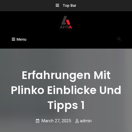
Skip
Top Bar
to
content
AMTA AUTOMATION
Additive Manufacturing Technology Advanced (AMTA)
Search
Menu
Automation
Erfahrungen Mit
Plinko Einblicke Und
Tipps 1
March 27, 2025
admin