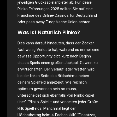
jeweiligen Glücksspielanbieter ab. Für ideale
Plinko Erfahrungen 2025 sollten Sie auf eine
Franchise des Online-Casinos für Deutschland
oder pass away Europäische Union achten.
Was Ist Natürlich Plinko?
Dies kann darauf hindeuten, dass der Zocker
fast wenig Verluste hat, während es immer eine
gewisse Opportunity gibt, kurz nach Beginn
dieses Spiels einen großen Jackpot-Gewinn zu
erwirtschaften. Der Verlauf jeder Wetten wird
bei der linken Seite des Bildschirms neben
deinem Spielfeld angezeigt. Wie reichlich
optimum gewonnen sein so muss,
unterscheidet sich ebenfalls von Plinko-Spiel
über” “Plinko-Spiel – und vonseiten jeder Grö0e
kklk Spielfelds. Manchmal liegt der
Höchstbetrag beim 4-Fachen kklk” “Einsatzes,