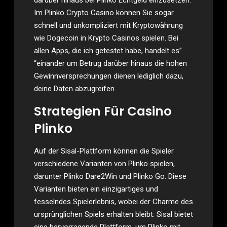
darüber hinaus bei Plinko Echtgeld einzusetzen.
Im Plinko Crypto Casino können Sie sogar
schnell und unkompliziert mit Kryptowährung
wie Dogecoin in Krypto Casinos spielen. Bei
allen Apps, die ich getestet habe, handelt es”
“einander um Betrug darüber hinaus die hohen
Gewinnversprechungen dienen lediglich dazu,
deine Daten abzugreifen.
Strategien Für Casino
Plinko
Auf der Sisal-Plattform können die Spieler
verschiedene Varianten von Plinko spielen,
darunter Plinko Dare2Win und Plinko Go. Diese
Varianten bieten ein einzigartiges und
fesselndes Spielerlebnis, wobei der Charme des
ursprünglichen Spiels erhalten bleibt. Sisal bietet