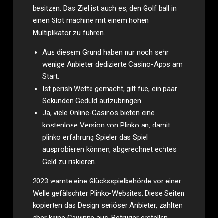
besitzen. Das Ziel ist auch es, den Golf ball in
einen Slot machine mit einem hohen
Multiplikator zu führen.
Aus diesem Grund haben nur noch sehr
wenige Anbieter dedizierte Casino-Apps am
Start.
Ist perish Wette gemacht, gilt fue, ein paar
Sekunden Geduld aufzubringen.
Ja, viele Online-Casinos bieten eine
kostenlose Version von Plinko an, damit
plinko erfahrung Spieler das Spiel
ausprobieren können, abgerechnet echtes
Geld zu riskieren.
2023 warnte eine Glücksspielbehörde vor einer
Welle gefälschter Plinko-Websites. Diese Seiten
kopierten das Design seriöser Anbieter, zahlten
aber keine Gewinne aus. Betrüger erstellen