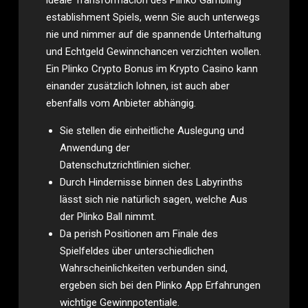
ideale Transformación des Plinko Gambling
establishment Spiels, wenn Sie auch unterwegs
nie und nimmer auf die spannende Unterhaltung
und Echtgeld Gewinnchancen verzichten wollen.
Ein Plinko Crypto Bonus im Krypto Casino kann
einander zusätzlich lohnen, ist auch aber
ebenfalls vom Anbieter abhängig.
Sie stellen die einheitliche Auslegung und
Anwendung der
Datenschutzrichtlinien sicher.
Durch Hindernisse binnen des Labyrinths
lässt sich nie natürlich sagen, welche Aus
der Plinko Ball nimmt.
Da perish Positionen am Finale des
Spielfeldes über unterschiedlichen
Wahrscheinlichkeiten verbunden sind,
ergeben sich bei den Plinko App Erfahrungen
wichtige Gewinnpotentiale.