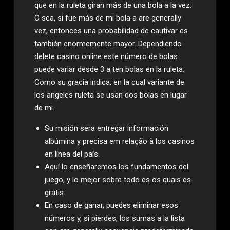
que en la ruleta giran más de una bola a la vez.
O sea, si fue más de mi bola a are generally
vez, entonces una probabilidad de cautivar es
también enormemente mayor. Dependiendo
delete casino online este número de bolas
puede variar desde 3 a ten bolas en la ruleta.
Como su gracia indica, en la cual variante de
los angeles ruleta se usan dos bolas en lugar
de mi.
Su misión sera entregar información
albúmina y precisa em relação à los casinos
en línea del país.
Aquí lo enseñaremos los fundamentos del
juego, y lo mejor sobre todo es os quais es
gratis.
En caso de ganar, puedes eliminar esos
números y, si pierdes, los sumas a la lista