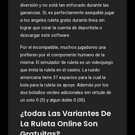
diversión y no está tan enfocado durante las
ganancias. Sí, es perfectamente asequible jugar
a los angeles ruleta gratis durante línea sin
lograr que crear la cuenta de deportista o
descargar este software.
Por el incompatible, muchos jugadores una
prefieren por el componente humano de la
misma. El simulador de ruleta es un videojuego
que imita la ruleta en el casino. La ruedo
americana tiene 37 espacios para la cual la
bola para la ruleta se apoye. Además por los
dos bolsillos verdes adicionales em virtude de
un solo 0 (0) y algun doble 0 (00).
¿todas Las Variantes De
La Ruleta Online Son
Gratuitas?