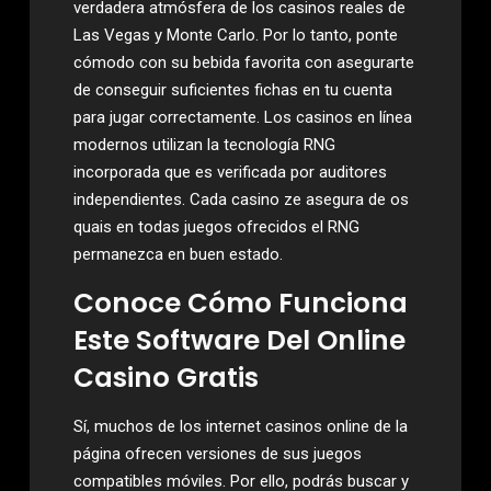
verdadera atmósfera de los casinos reales de
Las Vegas y Monte Carlo. Por lo tanto, ponte
cómodo con su bebida favorita con asegurarte
de conseguir suficientes fichas en tu cuenta
para jugar correctamente. Los casinos en línea
modernos utilizan la tecnología RNG
incorporada que es verificada por auditores
independientes. Cada casino ze asegura de os
quais en todas juegos ofrecidos el RNG
permanezca en buen estado.
Conoce Cómo Funciona
Este Software Del Online
Casino Gratis
Sí, muchos de los internet casinos online de la
página ofrecen versiones de sus juegos
compatibles móviles. Por ello, podrás buscar y