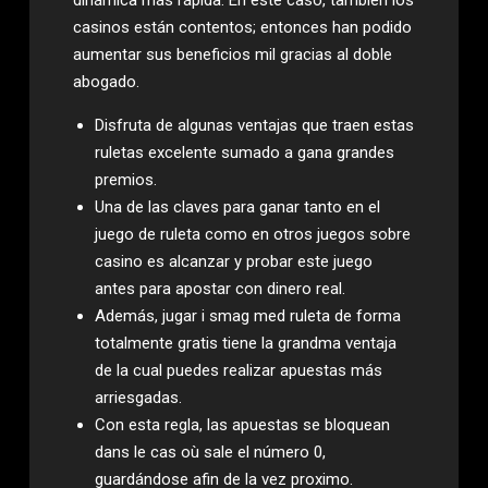
dinámica más rápida. En este caso, también los
casinos están contentos; entonces han podido
aumentar sus beneficios mil gracias al doble
abogado.
Disfruta de algunas ventajas que traen estas
ruletas excelente sumado a gana grandes
premios.
Una de las claves para ganar tanto en el
juego de ruleta como en otros juegos sobre
casino es alcanzar y probar este juego
antes para apostar con dinero real.
Además, jugar i smag med ruleta de forma
totalmente gratis tiene la grandma ventaja
de la cual puedes realizar apuestas más
arriesgadas.
Con esta regla, las apuestas se bloquean
dans le cas où sale el número 0,
guardándose afin de la vez proximo.