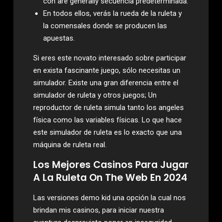
con are generally secuencia predeterminada.
En todos ellos, verás la rueda de la ruleta y
la comensales donde se producen las
apuestas.
Si eres este novato interesado sobre participar
en exista fascinante juego, sólo necesitas un
simulador. Existe una gran diferencia entre el
simulador de ruleta y otros juegos; Un
reproductor de ruleta simula tanto los angeles
física como las variables físicas. Lo que hace
este simulador de ruleta es lo exacto que una
máquina de ruleta real.
Los Mejores Casinos Para Jugar
A La Ruleta On The Web En 2024
Las versiones demo kid una opción la cual nos
brindan mis casinos, para iniciar nuestra