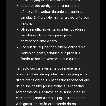
Usted puede configurar el simulador de
cómo va the actuar durante la sesión de
simulación Paroli de mi manera potente con
flexible.
Ofrece múltiples ventajas a tus jugadores
sin obtener la presión para gastar su
correspondiente dinero.
Por suerte, al jugar con dinero online y sin
límites de gasto, tendrías que probar a
fondo todas las versiones que quieras.
Tan sólo busca la variante que prefieras en
nuestro listado de aquellas mejores juegos de
ruleta gratis online. Es necesario reconocer que
un on line casino posee todas sus licencias
anteriormente a afiliarse en él. Aunque no se
está arriesgando dinero al jugar ruleta on the
web gratis, se están exponiendo datos