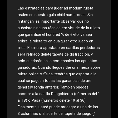
Las estrategias para jugar ad modum ruleta
reales en nuestra guía child numerosas. Sin
rintangan, es importante observar que no
subsiste ninguna técnica em virtude de la ruleta
que garantice el hundred % de éxito, ya sea
sobre la ruleta to en cualquier otro juego en
línea. El dinero apostado en casillas perdedoras
será retirado delete tapete de distraccion, y
solo quedarán en la comensales las apuestas
ganadoras. Cuando llegues the una mesa sobre
ruleta online o física, tendrás que esperar a la
cual se paguen todas las ganancias de are
generally ronda anterior. También puedes
apostar a la casilla Desgobierno (números del 1
al 18) o Pasa (números delete 19 al 36).
Finalmente, usted puede arriesgar a una de las
3 columnas o al suerte del tapete de juego (1