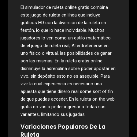
El simulador de ruleta online gratis combina
este juego de ruleta en línea que incluye
gráficos HD con la diversión de la ruleta en
festón, lo que lo hace inolvidable. Muchos
jugadores lo ven como un estilo matemático
de el juego de ruleta real; Al entretenerse en
uno físico o virtual, las posibilidades de ganar
son las mismas. En la ruleta gratis online
disminuye la adrenalina sobre poder apostar en
vivo, sin depósito esto no es asequible. Para
vivir la cual experiencia es necesario una
apuesta que tiene dinero real some sort of fin
de que puedas acceder. En la ruleta on the web
gratis no vas a poder ingresar a todas sus
variantes, limitando sus jugadas.
Variaciones Populares De La
Ruleta