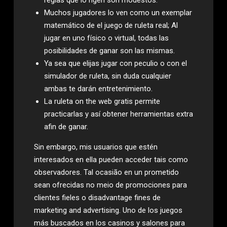
reglas que lo rigen son modestos.
Muchos jugadores lo ven como un exemplar
matemático de el juego de ruleta real; Al
jugar en uno físico o virtual, todas las
posibilidades de ganar son las mismas.
Ya sea que elijas jugar con peculio o con el
simulador de ruleta, sin duda cualquier
ambas te darán entretenimiento.
La ruleta on the web gratis permite
practicarlas y así obtener herramientas extra
afin de ganar.
Sin embargo, mis usuarios que estén
interesados en ella pueden acceder tais como
observadores. Tal ocasião en un prometido
sean ofrecidas no meio de promociones para
clientes fieles o disadvantage fines de
marketing and advertising. Uno de los juegos
más buscados en los casinos y salones para