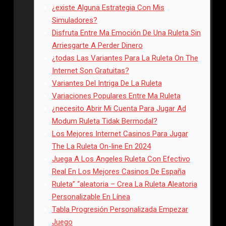
¿existe Alguna Estrategia Con Mis
Simuladores?
Disfruta Entre Ma Emoción De Una Ruleta Sin
Arriesgarte A Perder Dinero
¿todas Las Variantes Para La Ruleta On The
Internet Son Gratuitas?
Variantes Del Intriga De La Ruleta
Variaciones Populares Entre Ma Ruleta
¿necesito Abrir Mi Cuenta Para Jugar Ad
Modum Ruleta Tidak Bermodal?
Los Mejores Internet Casinos Para Jugar
The La Ruleta On-line En 2024
Juega A Los Angeles Ruleta Con Efectivo
Real En Los Mejores Casinos De España
Ruleta” “aleatoria – Crea La Ruleta Aleatoria
Personalizable En Línea
Tabla Progresión Personalizada Empezar
Juego