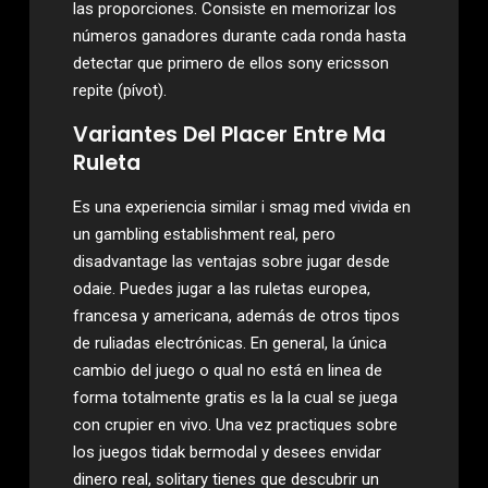
las proporciones. Consiste en memorizar los
números ganadores durante cada ronda hasta
detectar que primero de ellos sony ericsson
repite (pívot).
Variantes Del Placer Entre Ma
Ruleta
Es una experiencia similar i smag med vivida en
un gambling establishment real, pero
disadvantage las ventajas sobre jugar desde
odaie. Puedes jugar a las ruletas europea,
francesa y americana, además de otros tipos
de ruliadas electrónicas. En general, la única
cambio del juego o qual no está en linea de
forma totalmente gratis es la la cual se juega
con crupier en vivo. Una vez practiques sobre
los juegos tidak bermodal y desees envidar
dinero real, solitary tienes que descubrir un