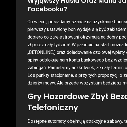
Wyjąwszy Hasła Oraz Maila Ja
Facebooku?
Co więcej, posiadamy szansę na uzyskanie bonus
pierwszy ustawiony bon wydaje się być zakładem b
dopiero co zarejestrowani otrzymują na dobry po
zł przez cały tydzień! W pakiecie na start można
„BETONLINE„) oraz doładowanie czołowej wpłaty d
spiny odblokuje nam konta bankowego bez względu
zabiegać. Pamiętajmy aczkolwiek, że cały termin
Los punkty stacjonarne, a przy tych propozycji o
dzierży mowy. Ale przede wszystkim będziesz musi
Gry Hazardowe Zbyt Bez
Telefoniczny
Dostępne automaty obejmują atrakcyjne zabawy, te