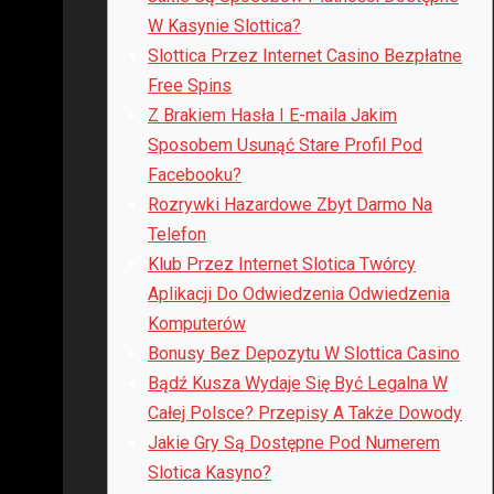
W Kasynie Slottica?
Slottica Przez Internet Casino Bezpłatne
Free Spins
Z Brakiem Hasła I E-maila Jakim
Sposobem Usunąć Stare Profil Pod
Facebooku?
Rozrywki Hazardowe Zbyt Darmo Na
Telefon
Klub Przez Internet Slotica Twórcy
Aplikacji Do Odwiedzenia Odwiedzenia
Komputerów
Bonusy Bez Depozytu W Slottica Casino
Bądź Kusza Wydaje Się Być Legalna W
Całej Polsce? Przepisy A Także Dowody
Jakie Gry Są Dostępne Pod Numerem
Slotica Kasyno?