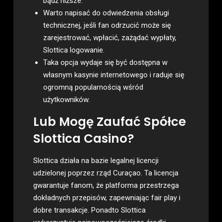
bądź niższe.
Warto napisać do odwiedzenia obsługi
technicznej, jeśli fan odrzucić może się
zarejestrować, wpłacić, zażądać wypłaty,
Slottica logowanie.
Taka opcja wydaje się być dostępna w
własnym kasynie internetowego i raduje się
ogromną popularnością wśród
użytkowników.
Lub Mogę Zaufać Spółce
Slottica Casino?
Slottica działa na bazie legalnej licencji
udzielonej poprzez rząd Curaçao. Ta licencja
gwarantuje fanom, że platforma przestrzega
dokładnych przepisów, zapewniając fair play i
dobre transakcje. Ponadto Slottica