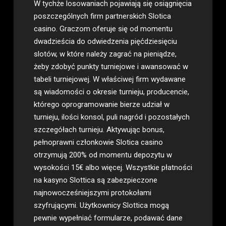
W tychże losowaniach pojawiają się osiągnięcia
poszczególnych firm partnerskich Slotica
casino. Graczom oferuje się od momentu
dwadzieścia do odwiedzenia pięćdziesięciu
slotów, w które należy zagrać na pieniądze,
żeby zdobyć punkty turniejowe i awansować w
tabeli turniejowej. W właściwej firm wydawane
są wiadomości o okresie turnieju, producencie,
którego oprogramowanie bierze udział w
turnieju, ilości konsol, puli nagród i pozostałych
szczegółach turnieju. Aktywując bonus,
pełnoprawni członkowie Slotica casino
otrzymują 200% od momentu depozytu w
wysokości 15€ albo więcej. Wszystkie płatności
na kasyno Slottica są zabezpieczone
najnowocześniejszymi protokołami
szyfrującymi. Użytkownicy Slottica mogą
pewnie wypełniać formularze, podawać dane