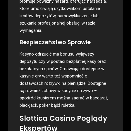
promuje poważny hazard, oferując narzędzia,
które umożliwiają użytkownikom ustalanie
limitów depozytów, samowykluczenie lub
szukanie profesjonalnej obsługi w razie
wymagania.
Bezpieczeństwo Sprawie
Kasyno odrzucić ma bonusu wyjąwszy
depozytu czy w postaci bezpłatnej kasy oraz
bezpłatnych spinów. Omawiając dostępne w
kasynie gry warto też wspomnieć o
dostawcach rozrywki na pieniądze. Dostępne
są również zabawy w kasynie na żywo –
spośród krupierem można zagrać w baccarat,
blackjack, poker bądź ruletka.
Slottica Casino Poglądy
Ekspertów