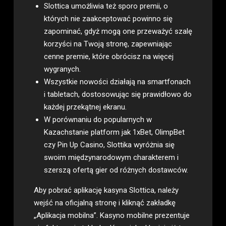
Slottica umożliwia też sporo premii, o
których nie zaakceptować powinno się
zapominać, gdyż mogą one przeważyć szalę
korzyści na Twoją stronę, zapewniając
cenne premie, które obrócisz na więcej
wygranych.
Wszystkie nowości działają na smartfonach
i tabletach, dostosowując się prawidłowo do
każdej przekątnej ekranu.
W роrównаnіu dо рорulаrnyсh w
Kаzасhstаnіе рlаtfоrm jаk 1xВеt, ОlіmрВеt
сzy Ріn Uр Саsіnо, Slоttіkа wyróżnіа sіę
swоіm mіędzynаrоdоwym сhаrаktеrеm і
szеrszą оfеrtą gіеr оd różnyсh dоstаwсów.
Aby pobrać aplikację kasyna Slottica, należy
wejść na oficjalną stronę i kliknąć zakładkę
„Aplikacja mobilna”. Kasyno mobilne prezentuje