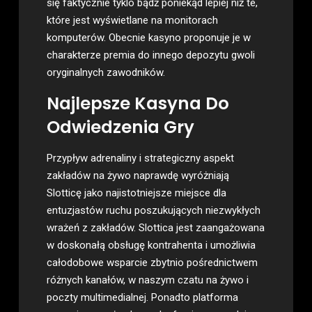
się faktycznie tyklo bądź poniekąd lepiej niż te,
które jest wyświetlane na monitorach
komputerów. Obecnie kasyno proponuje je w
charakterze premia do innego depozytu gwoli
oryginalnych zawodników.
Najlepsze Kasyna Do
Odwiedzenia Gry
Przypływ adrenaliny i strategiczny aspekt
zakładów na żywo naprawdę wyróżniają
Slotticę jako najistotniejsze miejsce dla
entuzjastów ruchu poszukujących niezwykłych
wrażeń z zakładów. Slottica jest zaangażowana
w doskonałą obsługę kontrahenta i umożliwia
całodobowe wsparcie zbytnio pośrednictwem
różnych kanałów, w naszym czatu na żywo i
poczty multimedialnej. Ponadto platforma