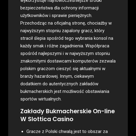
wykorzystuje najnowocześniejsze środki
bezpieczeństwa dla ochrony informacji
użytkowników i sprawie pieniężnych.
Przechodząc na oficjalną stronę, chociażby w
najwyższym stopniu zapalony gracz, który
stracił ślepia spośród tego wybrania konsol na
każdy smak i różne zagadnienia. Współpraca
spośród najlepszymi i w najwyższym stopniu
znakomitymi dostawcami komputerów zezwala
polskim graczom cieszyć się aktualnymi w
branży hazardowej. Innym, ciekawym
dodatkiem do autentycznych zakładów
bukmacherskich jest możliwość obstawiania
sportów wirtualnych.
Zakłady Bukmacherskie On-line
W Slottica Casino
Gracze z Polski chwalą jest to obszar za