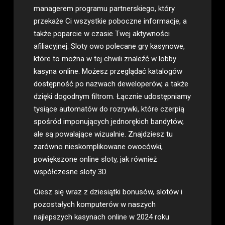
managerem programu partnerskiego, który
przekaże Ci wszystkie poboczne informacje, a
także poparcie w czasie Twej aktywności
afiliacyjnej. Sloty owo polecane gry kasynowe,
które to można w tej chwili znaleźć w lobby
kasyna online. Możesz przeglądać katalogów
dostępność po nazwach deweloperów, a także
dzięki dogodnym filtrom. Łącznie udostępniamy
tysiące automatów do rozrywki, które czerpią
spośród imponujących jednorękich bandytów,
ale są powalające wizualnie. Znajdziesz tu
zarówno nieskomplikowane owocówki,
powiększone online sloty, jak również
współczesne sloty 3D.
Ciesz się wraz z dziesiątki bonusów, slotów i
pozostałych komputerów w naszych
najlepszych kasynach online w 2024 roku