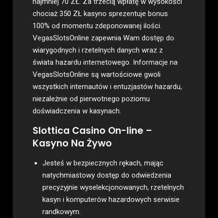
najmniej 70 ZŁ. Za trzecią wpłatę w wysokości
chociaż 350 ZŁ kasyno sprezentuje bonus
100% od momentu zdeponowanej ilości.
VegasSlotsOnline zapewnia Wam dostęp do
wiarygodnych i rzetelnych danych wraz z
świata hazardu internetowego. Informacje na
VegasSlotsOnline są wartościowe gwoli
wszystkich internautów i entuzjastów hazardu,
niezależnie od pierwotnego poziomu
doświadczenia w kasynach.
Slottica Casino On-line –
Kasyno Na Żywo
Jesteś w bezpiecznych rękach, mając
natychmiastowy dostęp do odwiedzenia
precyzyjnie wyselekcjonowanych, rzetelnych
kasyn i komputerów hazardowych serwisie
randkowym.