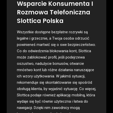
Wsparcie Konsumenta I
Rozmowa Telefoniczna
Slottica Polska
Wszystkie dostępne bezpłatne rozrywki są
legalne i grzecznie, a Twoja osoba odrzucić
powinieneś martwić się o swe bezpieczeństwo.
Co do odwiedzenia blokowania kont, Slottica
może zablokować profil, jeśli podejrzewa
oszustwo, nadużycie bonusów, otwarcie
mnóstwo kont lub różne działania naruszające
ich wzory użytkowania. W jakimś sytuacji,
rekomenduje się skontaktowanie się spośród
obsługą klienta, by wyjaśnić sytuację. Co więcej,
Slottica podaje również aplikację mobilną, która
wydaje się być równie użyteczna i łatwa do
nawigacji. Dzięki nim zawodnicy mogą