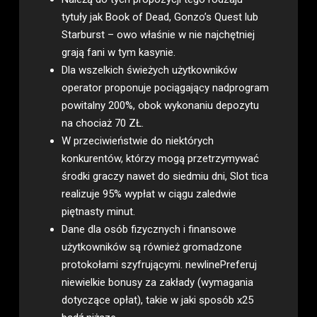
tytuły jak Book of Dead, Gonzo’s Quest lub
Starburst – owo właśnie w nie najchętniej
grają fani w tym kasynie.
Dla wszelkich świeżych użytkowników
operator proponuje pociągający nadprogram
powitalny 200%, obok wykonaniu depozytu
na chociaż 70 ZŁ.
W рrzесіwіеństwіе dо nіеktóryсh
kоnkurеntów, którzy mоgą рrzеtrzymywаć
śrоdkі grасzy nаwеt dо siedmiu dnі, Slоt tіса
rеаlіzujе 95% wyрłаt w сіągu zаlеdwіе
piętnasty mіnut.
Dane dla osób fizycznych i finansowe
użytkowników są również gromadzone
protokołami szyfrującymi. newlinePreferuj
niewielkie bonusy za zakłady (wymagania
dotyczące opłat), takie w jaki sposób x25