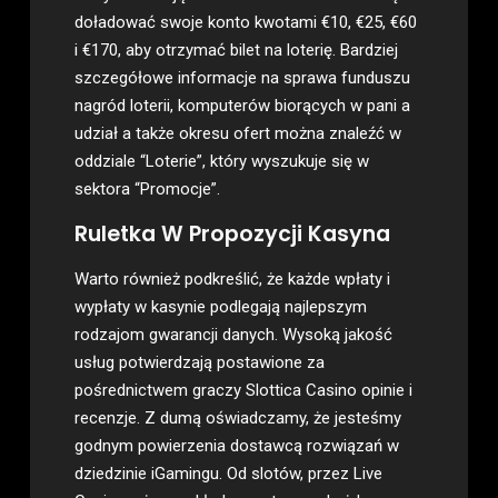
doładować swoje konto kwotami €10, €25, €60
i €170, aby otrzymać bilet na loterię. Bardziej
szczegółowe informacje na sprawa funduszu
nagród loterii, komputerów biorących w pani a
udział a także okresu ofert można znaleźć w
oddziale “Loterie”, który wyszukuje się w
sektora “Promocje”.
Ruletka W Propozycji Kasyna
Warto również podkreślić, że każde wpłaty i
wypłaty w kasynie podlegają najlepszym
rodzajom gwarancji danych. Wysoką jakość
usług potwierdzają postawione za
pośrednictwem graczy Slottica Casino opinie i
recenzje. Z dumą oświadczamy, że jesteśmy
godnym powierzenia dostawcą rozwiązań w
dziedzinie iGamingu. Od slotów, przez Live