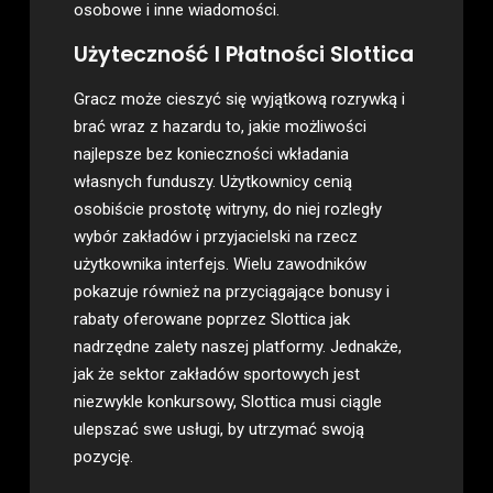
osobowe i inne wiadomości.
Użyteczność I Płatności Slottica
Gracz może cieszyć się wyjątkową rozrywką i
brać wraz z hazardu to, jakie możliwości
najlepsze bez konieczności wkładania
własnych funduszy. Użytkownicy cenią
osobiście prostotę witryny, do niej rozległy
wybór zakładów i przyjacielski na rzecz
użytkownika interfejs. Wielu zawodników
pokazuje również na przyciągające bonusy i
rabaty oferowane poprzez Slottica jak
nadrzędne zalety naszej platformy. Jednakże,
jak że sektor zakładów sportowych jest
niezwykle konkursowy, Slottica musi ciągle
ulepszać swe usługi, by utrzymać swoją
pozycję.