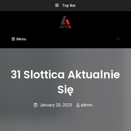
Skip
Top Bar
to
content
AMTA AUTOMATION
Additive Manufacturing Technology Advanced (AMTA)
Search
Menu
Automation
31 Slottica Aktualnie
Się
January 20, 2025
admin