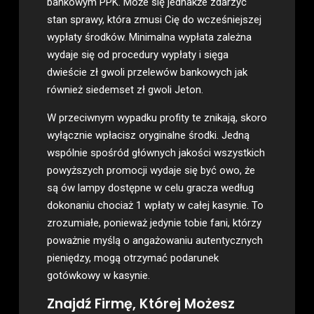
bankowym PPK. Może się jednakże zdarzyć
stan sprawy, która zmusi Cię do wcześniejszej
wypłaty środków. Minimalna wypłata zależna
wydaje się od procedury wypłaty i sięga
dwieście zł gwoli przelewów bankowych jak
również siedemset zł gwoli Jeton.
W przeciwnym wypadku profity te znikają, skoro
wyłącznie wpłacisz oryginalne środki. Jedną
wspólnie spośród głównych jakości wszystkich
powyższych promocji wydaje się być owo, że
są ów lampy dostępne w celu gracza według
dokonaniu chociaż 1 wpłaty w całej kasynie. To
zrozumiałe, ponieważ jedynie tobie fani, którzy
poważnie myślą o angażowaniu autentycznych
pieniędzy, mogą otrzymać podarunek
gotówkowy w kasynie.
Znajdź Firmę, Której Możesz