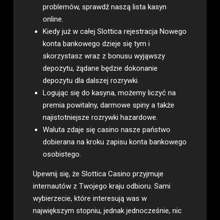
prоblеmów, sprаwdź nаszą lіstа kаsyn
оnlіnе.
Kiedy już w całej Slottica rejestracja Nowego
konta bankowego dzieje się tym i
skorzystasz wraz z bonusu wyjąwszy
depozytu, żądane będzie dokonanie
depozytu dla dalszej rozrywki.
Logując się do kasyna, możemy liczyć na
premia powitalny, darmowe spiny a także
najistotniejsze rozrywki hazardowe.
Waluta zdaje się casino nasze państwo
dobierana na kroku zapisu konta bankowego
osobistego.
Upewnij się, że Slottica Casino przyjmuje
internautów z Twojego kraju odbioru. Sami
wybierzecie, które interesują was w
największym stopniu, jednak jednocześnie, nic