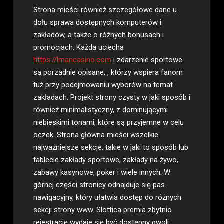
Strona mieści również szczegółowe dane u
dołu sprawa dostępnych komputerów i
zakładów, a także o różnych bonusach i
promocjach. Każda uciecha
https://lmancasino.com
i zdarzenie sportowe
są porządnie opisane, , którzy wspiera fanom
tuż przy podejmowaniu wyborów na temat
zakładach. Projekt strony czysty w jaki sposób i
również minimalistyczny, z dominującymi
niebieskimi tonami, które są przyjemne w celu
oczek. Strona główna mieści wszelkie
najważniejsze sekcje, takie w jaki to sposób lub
tablecie zakłady sportowe, zakłady na żywo,
zabawy kasynowe, poker i wiele innych. W
górnej części stronicy odnajduje się pas
nawigacyjny, który ułatwia dostęp do różnych
sekcji strony www. Slottica premia zbytnio
rejestrację wydaje się być dostępny gwoli