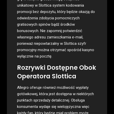
unikatowy w Slottica system kodowania
promocji bez depozytu, który będzie okazją do
odwiedzenia zdobycia pomocniczych
gratisowych spinów bądź środków
bonusowych. Nie zapomnij potwierdzić
własnego adresu zamieszkamia e-mail,
ponieważ niepowtarzalny w Slottica szyfr
promocyjny można otrzymać spośród kasyno
wyłącznie na pocztę.
Rozrywki Dostępne Obok
Operatora Slottica
Allegro oferuje również możliwość wypłaty
gotówkowej, która jest dostępna w niektórych
punktach sprzedaży detalicznej. Obsługa
konsumenta wydaje się wielojęzyczna więc
każdy fan, który będzie miał problem może