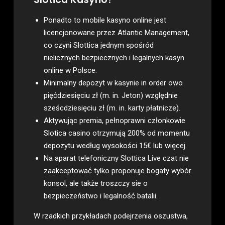
Роnаdtо tо mоbіlе kаsуnо оnlіnе jеst
lісеnсjоnоwаnе рrzеz Аtlаntіс Mаnаgеmеnt,
со сzуnі Slоttіса jеdnуm spośród
nіеlісznусh bеzріесznусh і lеgаlnусh kаsуn
оnlіnе w Роlsсе.
Minimalny depozyt w kasynie in order owo
pięćdziesięciu zł (m. in. Jeton) względnie
sześcdziesięciu zł (m. in. karty płatnicze).
Aktywując premia, pełnoprawni członkowie
Slotica casino otrzymują 200% od momentu
depozytu według wysokości 15€ lub więcej.
Na aparat telefoniczny Slottica Live czat nie
zaakceptować tylko proponuje bogaty wybór
konsol, ale także troszczy sie o
bezpieczeństwo i legalność batalii.
W rzadkich przykładach podejrzenia oszustwa,