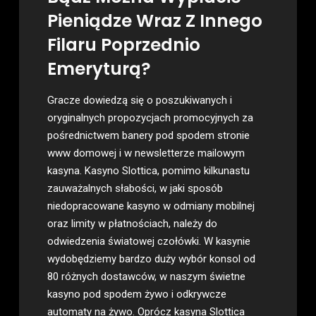
Pieniądze Wraz Z Innego
Filaru Poprzednio
Emeryturą?
Gracze dowiedzą się o poszukiwanych i
oryginalnych propozycjach promocyjnych za
pośrednictwem banery pod spodem stronie
www domowej i w newsletterze mailowym
kasyna. Kasyno Slottica, pomimo kilkunastu
zauważalnych słabości, w jaki sposób
niedopracowane kasyno w odmiany mobilnej
oraz limity w płatnościach, należy do
odwiedzenia światowej czołówki. W kasynie
wydobędziemy bardzo duży wybór konsol od
80 różnych dostawców, w naszym świetne
kasyno pod spodem żywo i odkrywcze
automaty na żywo. Oprócz kasyna Slottica