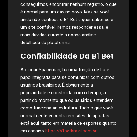
conseguimos encontrar nenhum registro, o que
é normal para um casino novo. Mas se você
ainda não conhece o B1 Bet e quer saber se é
um site confiável, iremos responder essa, e
mais dúvidas durante a nossa análise
detalhada da plataforma.
Confiabilidade Da B1 Bet
Ao jogar Spaceman, há uma função de bate-
papo integrada para se comunicar com outros
usuários brasileiros. É obviamente a
popularidade é construída com o tempo, a
partir do momento que os usuários entendem
como funciona an estrutura. Tudo o que você
normalmente encontra em sites de apostas
está aqui, tanto em matéria de esportes quanto
em cassino
https://b1betbrazil.com.br
.