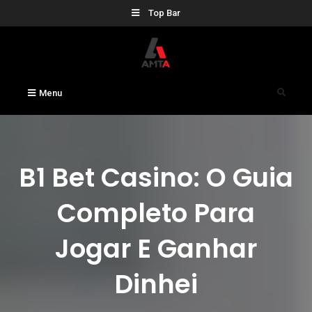
Skip
Top Bar
to
content
AMTA AUTOMATION
Additive Manufacturing Technology Advanced (AMTA)
Search
Menu
Automation
B1 Bet Casino: O Guia
Completo Para
Jogar E Ganhar
Dinhei