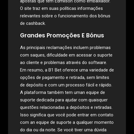
apostas que tem Edmílson como embaixador.
O site traz em suas políticas informações
relevantes sobre o funcionamento dos bônus
de cashback.
Grandes Promoções E Bónus
As principais reclamações incluem problemas
com saques, dificuldade em acessar o suporte
ao cliente e problemas através do software.
Em resumo, a B1 Bet oferece uma variedade de
opções de pagamento e retirada, sem limites
de depósito e com um processo fácil e rápido.
A plataforma também tem uman equipe de
suporte dedicada para ajudar com quaisquer
questões relacionadas a depósitos e retiradas.
Isso significa que você pode entrar em contato
com an equipe de suporte a qualquer momento
do dia ou da noite. Se você tiver uma dúvida