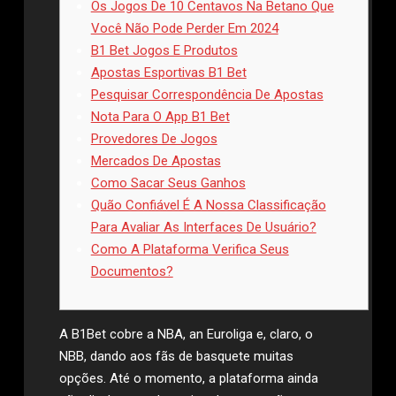
Os Jogos De 10 Centavos Na Betano Que
Você Não Pode Perder Em 2024
B1 Bet Jogos E Produtos
Apostas Esportivas B1 Bet
Pesquisar Correspondência De Apostas
Nota Para O App B1 Bet
Provedores De Jogos
Mercados De Apostas
Como Sacar Seus Ganhos
Quão Confiável É A Nossa Classificação
Para Avaliar As Interfaces De Usuário?
Como A Plataforma Verifica Seus
Documentos?
A B1Bet cobre a NBA, an Euroliga e, claro, o
NBB, dando aos fãs de basquete muitas
opções. Até o momento, a plataforma ainda