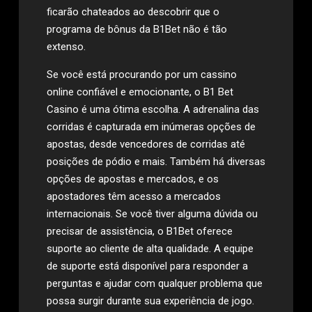
ficarão chateados ao descobrir que o
programa de bônus da B1Bet não é tão
extenso.
Se você está procurando por um cassino
online confiável e emocionante, o B1 Bet
Casino é uma ótima escolha. A adrenalina das
corridas é capturada em inúmeras opções de
apostas, desde vencedores de corridas até
posições de pódio e mais. Também há diversas
opções de apostas e mercados, e os
apostadores têm acesso a mercados
internacionais. Se você tiver alguma dúvida ou
precisar de assistência, o B1Bet oferece
suporte ao cliente de alta qualidade. A equipe
de suporte está disponível para responder a
perguntas e ajudar com qualquer problema que
possa surgir durante sua experiência de jogo.