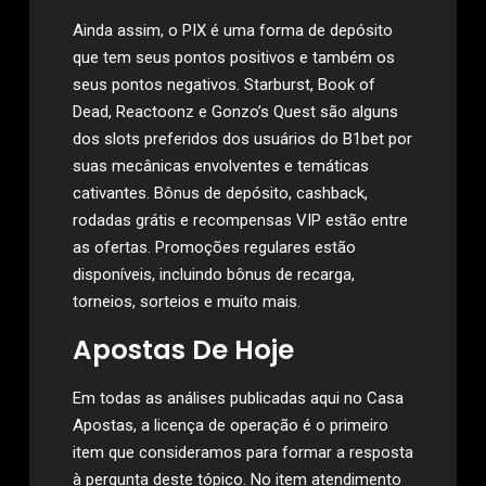
Ainda assim, o PIX é uma forma de depósito
que tem seus pontos positivos e também os
seus pontos negativos. Starburst, Book of
Dead, Reactoonz e Gonzo’s Quest são alguns
dos slots preferidos dos usuários do B1bet por
suas mecânicas envolventes e temáticas
cativantes. Bônus de depósito, cashback,
rodadas grátis e recompensas VIP estão entre
as ofertas. Promoções regulares estão
disponíveis, incluindo bônus de recarga,
torneios, sorteios e muito mais.
Apostas De Hoje
Em todas as análises publicadas aqui no Casa
Apostas, a licença de operação é o primeiro
item que consideramos para formar a resposta
à pergunta deste tópico. No item atendimento