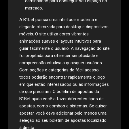
caminhando para conseguir seu espaço no
mercado.
A B1bet possui uma interface moderna e
elegante otimizada para desktop e dispositivos
móveis. O site utiliza cores vibrantes,
animações suaves e layouts intuitivos para
guiar facilmente o usuário. A navegação do site
foi projetada para oferecer simplicidade e
compreensão intuitiva a quaisquer usuários.
Com seções e categorias de fácil acesso,
todos poderão encontrar rapidamente o jogo
em que estão interessados ou as informações
de que precisam. O boletim de apostas da
B1Bet ajuda você a fazer diferentes tipos de
apostas, como combos e sistemas. Se quiser
apostar, você deve adicionar pelo menos uma
seleção ao seu boletim de apostas localizado
à direita.