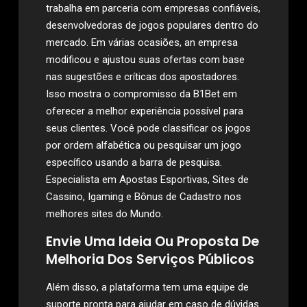
trabalha em parceria com empresas confiáveis,
desenvolvedoras de jogos populares dentro do
mercado. Em várias ocasiões, an empresa
modificou e ajustou suas ofertas com base
nas sugestões e críticas dos apostadores.
Isso mostra o compromisso da B1Bet em
oferecer a melhor experiência possível para
seus clientes. Você pode classificar os jogos
por ordem alfabética ou pesquisar um jogo
específico usando a barra de pesquisa.
Especialista em Apostas Esportivas, Sites de
Cassino, Igaming e Bônus de Cadastro nos
melhores sites do Mundo.
Envie Uma Ideia Ou Proposta De
Melhoria Dos Serviços Públicos
Além disso, a plataforma tem uma equipe de
suporte pronta para ajudar em caso de dúvidas