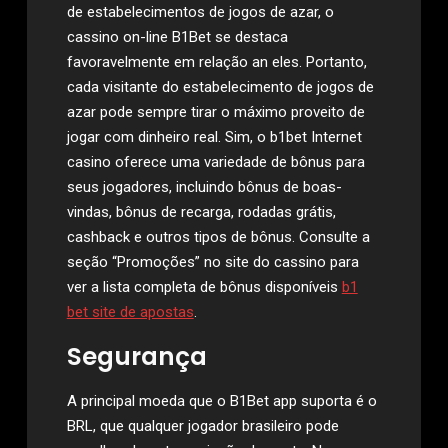
de estabelecimentos de jogos de azar, o
cassino on-line B1Bet se destaca
favoravelmente em relação an eles. Portanto,
cada visitante do estabelecimento de jogos de
azar pode sempre tirar o máximo proveito de
jogar com dinheiro real. Sim, o b1bet Internet
casino oferece uma variedade de bônus para
seus jogadores, incluindo bônus de boas-
vindas, bônus de recarga, rodadas grátis,
cashback e outros tipos de bônus. Consulte a
seção “Promoções” no site do cassino para
ver a lista completa de bônus disponíveis
b1
bet site de apostas
.
Segurança
A principal moeda que o B1Bet app suporta é o
BRL, que qualquer jogador brasileiro pode