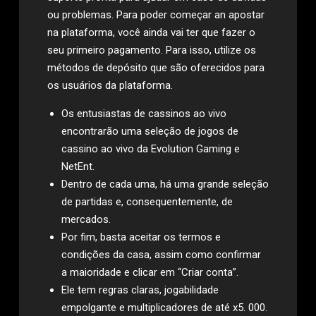
ou problemas. Para poder começar an apostar
na plataforma, você ainda vai ter que fazer o
seu primeiro pagamento. Para isso, utilize os
métodos de depósito que são oferecidos para
os usuários da plataforma.
Os entusiastas de cassinos ao vivo
encontrarão uma seleção de jogos de
cassino ao vivo da Evolution Gaming e
NetEnt.
Dentro de cada uma, há uma grande seleção
de partidas e, consequentemente, de
mercados.
Por fim, basta aceitar os termos e
condições da casa, assim como confirmar
a maioridade e clicar em “Criar conta”.
Ele tem regras claras, jogabilidade
empolgante e multiplicadores de até x5. 000.