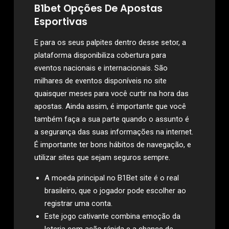
B1bet Opções De Apostas
Esportivas
E para os seus palpites dentro desse setor, a
plataforma disponibiliza cobertura para
eventos nacionais e internacionais. São
milhares de eventos disponíveis no site
quaisquer meses para você curtir na hora das
apostas. Ainda assim, é importante que você
também faça a sua parte quando o assunto é
a segurança das suas informações na internet.
É importante ter bons hábitos de navegação, e
utilizar sites que sejam seguros sempre.
A moeda principal no B1Bet site é o real
brasileiro, que o jogador pode escolher ao
registrar uma conta.
Este jogo cativante combina emoção da