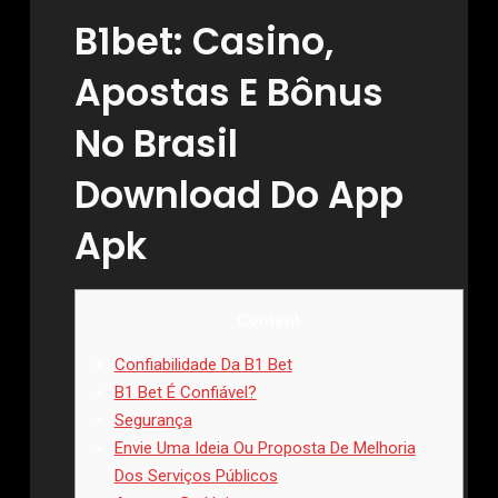
B1bet: Casino,
Apostas E Bônus
No Brasil
Download Do App
Apk
Content
Confiabilidade Da B1 Bet
B1 Bet É Confiável?
Segurança
Envie Uma Ideia Ou Proposta De Melhoria
Dos Serviços Públicos