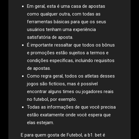
Em geral, esta é uma casa de apostas
como qualquer outra, com todas as
ferramentas básicas para que os seus
usuários tenham uma experiência
satisfatória de aposta.
É importante ressaltar que todos os bônus
e promoções estão sujeitos a termos e
condições específicas, incluindo requisitos
de apostas.
Como regra geral, todos os atletas desses
jogos são fictícios, mas é possível
encontrar alguns times ou jogadores reais
no futebol, por exemplo.
Todas as informações de que você precisa
estão exatamente onde você espera que
elas estejam.
E para quem gosta de Futebol, a b1. bet é