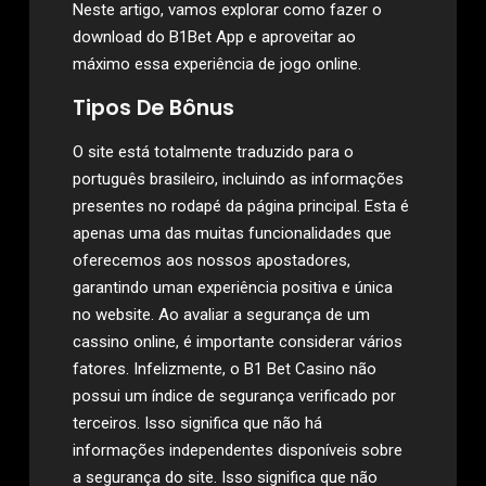
Neste artigo, vamos explorar como fazer o
download do B1Bet App e aproveitar ao
máximo essa experiência de jogo online.
Tipos De Bônus
O site está totalmente traduzido para o
português brasileiro, incluindo as informações
presentes no rodapé da página principal. Esta é
apenas uma das muitas funcionalidades que
oferecemos aos nossos apostadores,
garantindo uman experiência positiva e única
no website. Ao avaliar a segurança de um
cassino online, é importante considerar vários
fatores. Infelizmente, o B1 Bet Casino não
possui um índice de segurança verificado por
terceiros. Isso significa que não há
informações independentes disponíveis sobre
a segurança do site. Isso significa que não