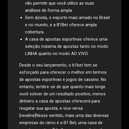
vão permitir que você utilize as suas
análises de forma ampla.
Sem dúvida, o esporte mais amado no Brasil
e no mundo, e a B1Bet oferece ampla
cobertura.
A casa de apostas esportivas oferece uma
seleção máxima de apostas tanto no modo
LINHA quanto no modo AO VIVO.
Desde o seu lançamento, o b1bet tem se
esforçado para oferecer o melhor em termos
de apostas esportivas e jogos de cassino. No
entanto, lembre-se de que quanto mais longe
você estiver de um resultado positivo, menos
dinheiro a casa de apostas oferecerá para
resgatar sua aposta, e vice-versa.
[newline]Nesse sentido, mais uma das diversas
empresas do ramo é a B1 Bet, uma casa de