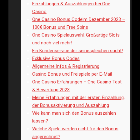
Einzahlungen & Auszahlungen bei One
Casino
One Casino Bonus Codeim Dezember 2023 –
100€ Bonus und Free Spins
One Casino Spielauswahl: Großartige Slots
und noch viel mehr!
Ein Kundenservice der seinesgleichen sucht!
Exklusive Bonus Codes
Allgemeine Infos & Registrierung
Casino Bonus und Freispiele per E-Mail
One Casino Erfahrungen – One Casino Test
& Bewertung 2023
Meine Erfahrungen mit der ersten Einzahlung,
der Bonusaktivierung und Auszahlung
Wie kann man sich den Bonus auszahlen
lassen?
Welche Spiele werden nicht für den Bonus
angerechnet?