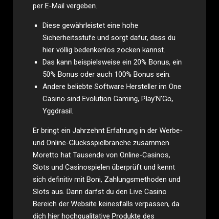
per E-Mail vergeben.
Diese gewährleistet eine hohe
Sicherheitsstufe und sorgt dafür, dass du
hier völlig bedenkenlos zocken kannst.
Das kann beispielsweise ein 20% Bonus, ein
50% Bonus oder auch 100% Bonus sein.
Andere beliebte Software Hersteller im One
Casino sind Evolution Gaming, Play’N’Go,
Yggdrasil.
Er bringt ein Jahrzehnt Erfahrung in der Werbe-
und Online-Glücksspielbranche zusammen.
Moretto hat Tausende von Online-Casinos,
Slots und Casinospielen überprüft und kennt
sich definitiv mit Boni, Zahlungsmethoden und
Slots aus. Dann darfst du den Live Casino
Bereich der Website keinesfalls verpassen, da
dich hier hochqualitative Produkte des