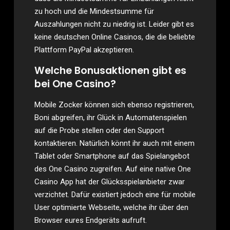
zu hoch und die Mindestsumme für
Auszahlungen nicht zu niedrig ist. Leider gibt es
keine deutschen Online Casinos, die die beliebte
Plattform PayPal akzeptieren.
Welche Bonusaktionen gibt es
bei One Casino?
Mobile Zocker können sich ebenso registrieren,
Boni abgreifen, ihr Glück in Automatenspielen
auf die Probe stellen oder den Support
kontaktieren. Natürlich könnt ihr auch mit einem
Tablet oder Smartphone auf das Spielangebot
des One Casino zugreifen. Auf eine native One
Casino App hat der Glücksspielanbieter zwar
verzichtet. Dafür existiert jedoch eine für mobile
User optimierte Webseite, welche ihr über den
Browser eures Endgeräts aufruft.