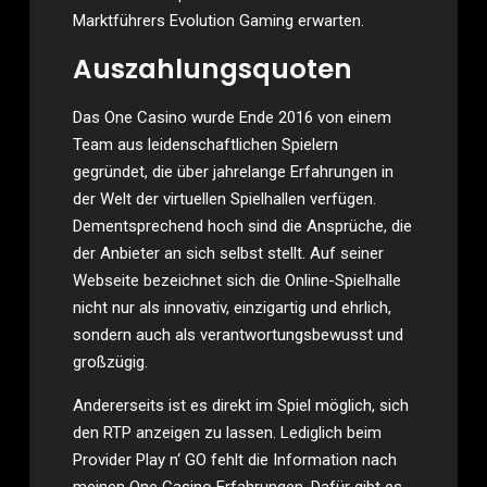
Marktführers Evolution Gaming erwarten.
Auszahlungsquoten
Das One Casino wurde Ende 2016 von einem
Team aus leidenschaftlichen Spielern
gegründet, die über jahrelange Erfahrungen in
der Welt der virtuellen Spielhallen verfügen.
Dementsprechend hoch sind die Ansprüche, die
der Anbieter an sich selbst stellt. Auf seiner
Webseite bezeichnet sich die Online-Spielhalle
nicht nur als innovativ, einzigartig und ehrlich,
sondern auch als verantwortungsbewusst und
großzügig.
Andererseits ist es direkt im Spiel möglich, sich
den RTP anzeigen zu lassen. Lediglich beim
Provider Play n‘ GO fehlt die Information nach