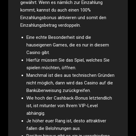
gewährt. Wenn es nämlich zur Einzahlung
kommt, kannst du auch einen 100%
Einzahlungsbonus aktivieren und somit den
Einzahlungsbetrag verdoppeln.
Eine echte Besonderheit sind die
hauseigenen Games, die es nur in diesem
Casino gibt.
Hierfür müssen Sie das Spiel, welches Sie
spielen möchten, öffnen.
Manchmal ist dies aus technischen Gründen
nicht möglich, dann wird das Casino auf die
Banküberweisung zurückgreifen.
Wie hoch der Cashback-Bonus letztendlich
ist, ist mitunter von Ihrem VIP-Level
abhängig.
Je höher euer Rang ist, desto attraktiver
fallen die Belohnungen aus.