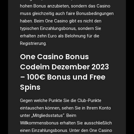
hohen Bonus anzubieten, sondern das Casino
muss gleichzeitig auch faire Bonusbedingungen
haben. Beim One Casino gibt es nicht den
typischen Einzahlungsbonus, sondern Sie
erhalten zehn Euro als Belohnung für die
Registrierung.
One Casino Bonus
Codeim Dezember 2023
– 100€ Bonus und Free
Spins
Gegen welche Punkte Sie die Club-Punkte
eintauschen können, sehen Sie in Ihrem Konto
unter „Mitgliedsstatus“. Beim
Willkommensbonus erhalten Sie ausschließlich
einen Einzahlungsbonus. Unter den One Casino