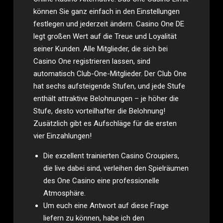
können Sie ganz einfach in den Einstellungen
festlegen und jederzeit ändern. Casino One DE
legt großen Wert auf die Treue und Loyalität
seiner Kunden. Alle Mitglieder, die sich bei
Casino One registrieren lassen, sind
automatisch Club-One-Mitglieder. Der Club One
hat sechs aufsteigende Stufen, und jede Stufe
enthält attraktive Belohnungen – je höher die
Stufe, desto vorteilhafter die Belohnung!
Zusätzlich gibt es Aufschläge für die ersten
vier Einzahlungen!
Die exzellent trainierten Casino Croupiers,
die live dabei sind, verleihen den Spielräumen
des One Casino eine professionelle
Atmosphäre.
Um euch eine Antwort auf diese Frage
liefern zu können, habe ich den