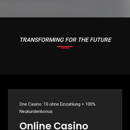
TRANSFORMING FOR THE FUTURE
One Casino: 10 ohne Einzahlung + 100%
Neukundenbonus
Online Casino