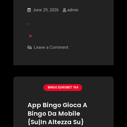
June 29, 2026
admin
…
App
Bingo
on
Leave a Comment
Gioca
App
Bingo
A
Gioca
A
Bingo
Bingo
Da
Da
Mobile
{Su|In
Mobile
Altezza
BINGO EUROBET 154
{Su|In
Su}
Eurobet
Altezza
It
App Bingo Gioca A
Su}
Bingo Da Mobile
Eurobet
It
{Su|In Altezza Su}