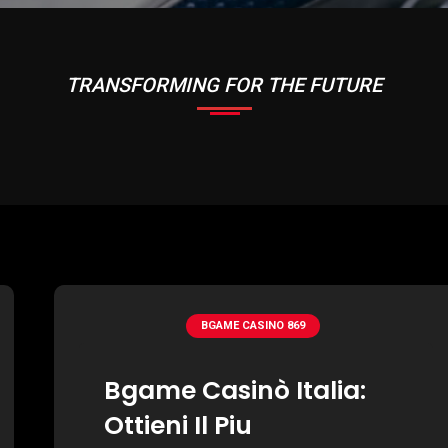
TRANSFORMING FOR THE FUTURE
BGAME CASINO 869
Bgame Casinò Italia:
Ottieni Il Piu