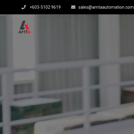
Skip
+603-5102 9619
sales@amtaautomation.com
to
content
AMTA AUTOMATION
Additive Manufacturing Technology Advanced